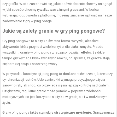
czy grafiki. Warto zastanowić się, jakie doświadczenie chcemy osiągnąć i
w jaki sposób chcemy rywalizować z innymi graczami. W końcu,
wybierając odpowiednią platformę, możemy znacznie wpłynąć na nasze
zadowolenie z gry w ping ponga.
Jakie są zalety grania w gry ping pongowe?
Gry ping pongowe to nie tylko świetna forma rozrywki, ale także
aktywność, która przynosi wiele korzyści dla ciała i umysłu. Przede
wszystkim, granie w ping ponga znacząco rozwija
refleks
. Szybkie
tempo gry wymaga błyskawicznych reakcji, co sprawia, że gracze stają
się bardziej czujni i spostrzegawczy.
W przypadku koordynacji, ping pong to doskonałe ćwiczenie, które uczy
synchronizacji ruchów. Uderzanie piłki wymaga precyzyjnego użycia
zarówno rąk, jak i nóg, co przekłada się na lepszą kontrolę nad ciałem.
Dzięki temu, regularne granie może pomóc w poprawie zdolności
motorycznych, co jest korzystne nie tylko w grach, ale i w codziennym
życiu.
Gra w ping ponga także stymuluje
strategiczne myślenie
. Gracze muszą