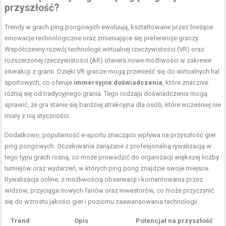
przyszłość?
Trendy w grach ping pongowych ewoluują, kształtowane przez bieżące
innowacje technologiczne oraz zmieniające się preferencje graczy.
Współczesny rozwój technologii wirtualnej rzeczywistości (VR) oraz
rozszerzonej rzeczywistości (AR) otwiera nowe możliwości w zakresie
interakcji z grami. Dzięki VR gracze mogą przenieść się do wirtualnych hal
sportowych, co oferuje
immersyjne doświadczenia
, które znacznie
różnią się od tradycyjnego grania. Tego rodzaju doświadczenia mogą
sprawić, że gra stanie się bardziej atrakcyjna dla osób, które wcześniej nie
miały z nią styczności.
Dodatkowo, popularność e-sportu znacząco wpływa na przyszłość gier
ping pongowych. Oczekiwania związane z profesjonalną rywalizacją w
tego typu grach rosną, co może prowadzić do organizacji większej liczby
turniejów oraz wydarzeń, w których ping pong znajdzie swoje miejsce.
Rywalizacja online, z możliwością obserwacji i komentowania przez
widzów, przyciąga nowych fanów oraz inwestorów, co może przyczynić
się do wzrostu jakości gier i poziomu zaawansowania technologii.
Trend
Opis
Potencjał na przyszłość