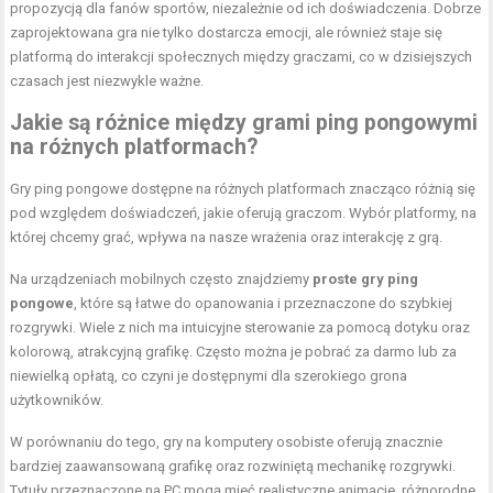
propozycją dla fanów sportów, niezależnie od ich doświadczenia. Dobrze
zaprojektowana gra nie tylko dostarcza emocji, ale również staje się
platformą do interakcji społecznych między graczami, co w dzisiejszych
czasach jest niezwykle ważne.
Jakie są różnice między grami ping pongowymi
na różnych platformach?
Gry ping pongowe dostępne na różnych platformach znacząco różnią się
pod względem doświadczeń, jakie oferują graczom. Wybór platformy, na
której chcemy grać, wpływa na nasze wrażenia oraz interakcję z grą.
Na urządzeniach mobilnych często znajdziemy
proste gry ping
pongowe
, które są łatwe do opanowania i przeznaczone do szybkiej
rozgrywki. Wiele z nich ma intuicyjne sterowanie za pomocą dotyku oraz
kolorową, atrakcyjną grafikę. Często można je pobrać za darmo lub za
niewielką opłatą, co czyni je dostępnymi dla szerokiego grona
użytkowników.
W porównaniu do tego, gry na komputery osobiste oferują znacznie
bardziej zaawansowaną grafikę oraz rozwiniętą mechanikę rozgrywki.
Tytuły przeznaczone na PC mogą mieć realistyczne animacje, różnorodne