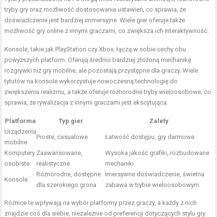
tryby gry oraz możliwość dostosowania ustawień, co sprawia, że
doświadczenie jest bardziej immersyjne. Wiele gier oferuje także
możliwość gry online z innymi graczami, co zwiększa ich interaktywność.
Konsole, takie jak PlayStation czy Xbox, łączą w sobie cechy obu
powyższych platform. Oferują średnio bardziej złożoną mechanikę
rozgrywki niż gry mobilne, ale pozostają przystępne dla graczy. Wiele
tytułów na konsole wykorzystuje nowoczesną technologię do
zwiększenia realizmu, a także oferuje różnorodne tryby wieloosobowe, co
sprawia, że rywalizacja z innymi graczami jest ekscytująca.
Platforma
Typ gier
Zalety
Urządzenia
Proste, casualowe
Łatwość dostępu, gry darmowe
mobilne
Komputery
Zaawansowane,
Wysoka jakość grafiki, rozbudowane
osobiste
realistyczne
mechaniki
Różnorodne, dostępne
Imersywne doświadczenie, świetna
Konsole
dla szerokiego grona
zabawa w trybie wieloosobowym
Różnice te wpływają na wybór platformy przez graczy, a każdy z nich
znajdzie coś dla siebie, niezależnie od preferencji dotyczących stylu gry