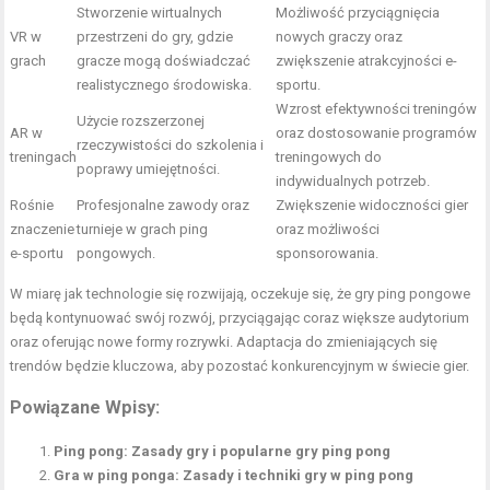
Stworzenie wirtualnych
Możliwość przyciągnięcia
VR w
przestrzeni do gry, gdzie
nowych graczy oraz
grach
gracze mogą doświadczać
zwiększenie atrakcyjności e-
realistycznego środowiska.
sportu.
Wzrost efektywności treningów
Użycie rozszerzonej
AR w
oraz dostosowanie programów
rzeczywistości do szkolenia i
treningach
treningowych do
poprawy umiejętności.
indywidualnych potrzeb.
Rośnie
Profesjonalne zawody oraz
Zwiększenie widoczności gier
znaczenie
turnieje w grach ping
oraz możliwości
e-sportu
pongowych.
sponsorowania.
W miarę jak technologie się rozwijają, oczekuje się, że gry ping pongowe
będą kontynuować swój rozwój, przyciągając coraz większe audytorium
oraz oferując nowe formy rozrywki. Adaptacja do zmieniających się
trendów będzie kluczowa, aby pozostać konkurencyjnym w świecie gier.
Powiązane Wpisy:
Ping pong: Zasady gry i popularne gry ping pong
Gra w ping ponga: Zasady i techniki gry w ping pong