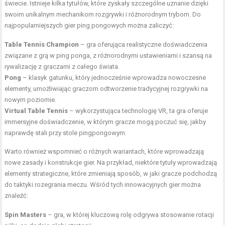
świecie. Istnieje kilka tytułów, które zyskały szczególne uznanie dzięki
swoim unikalnym mechanikom rozgrywki i różnorodnym trybom. Do
najpopularniejszych gier ping pongowych można zaliczyć:
Table Tennis Champion
– gra oferująca realistyczne doświadczenia
związane z grą w ping ponga, z różnorodnymi ustawieniami i szansą na
rywalizację z graczami z całego świata.
Pong
– klasyk gatunku, który jednocześnie wprowadza nowoczesne
elementy, umożliwiając graczom odtworzenie tradycyjnej rozgrywki na
nowym poziomie.
Virtual Table Tennis
– wykorzystująca technologię VR, ta gra oferuje
immersyjne doświadczenie, w którym gracze mogą poczuć się, jakby
naprawdę stali przy stole pingpongowym.
Warto również wspomnieć o różnych wariantach, które wprowadzają
nowe zasady i konstrukcje gier. Na przykład, niektóre tytuły wprowadzają
elementy strategiczne, które zmieniają sposób, w jaki gracze podchodzą
do taktyki rozegrania meczu. Wśród tych innowacyjnych gier można
znaleźć:
Spin Masters
– gra, w której kluczową rolę odgrywa stosowanie rotacji