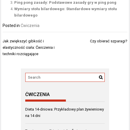
Ping pong zasady: Podstawowe zasady gry w ping pong
Wymiary stołu bilardowego: Standardowe wymiary stołu
bilardowego
Posted in
Ćwiczenia
Nawigacja
Jak zwiększyć gibkość i
Czy obierać szparagi?
wpisu
elastyczność ciała: Ćwiczenia i
techniki rozciągające
ĆWICZENIA
Dieta 14-dniowa: Przykładowy plan żywieniowy
na 14 dni