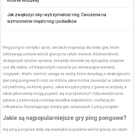
Kotlinie Kłodzkiej
Jak zwiększyć siłę i wytrzymałość nóg: Ćwiczenia na
wzmocnienie mięśni nóg i pośladków
Ping pong to nie tylko sport, ale także inspiracja dla wielu gier, które
zdobywają uznanie wśród graczy na całym świecie. Różnorodność
dostępnych tytułów sprawia, że każdy miłośnik tej dyscypliny znajdzie
coś dla siebie, od klasycznych meczów po innowacyjne warianty
rozgrywki. Warto zwrócić uwagę na cechy, które decydują o atrakcyjności
gier ping pongowych oraz na różnice, jakie można zauważyć w zależności
od platformy, na której gramy. Jakie korzyści płyną z grania w te tytuły, a
także jakie trendy mogą pojawić się w przyszłości? Odpowiedzi na te
pytania z pewnością rozwieją wszelkie wątpliwości i zachęcą do
odkrywania fascynującego świata gier związanych z ping pongiem.
Jakie są najpopularniejsze gry ping pongowe?
Gry ping pongowe stały się niezwykle popularne wśród graczy na całym