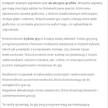
Kolejnym ważnym aspektem jest
atrakcyjna grafika
. Wizualne aspekty
gry mają znaczący wpływ na doświadczenie gracza. Kolorowa i
dynamiczna oprawa graficzna, z dobrze zrealizowanymi animacjami,
dodaje głębi i realizmu. Współczesne gry często oferują różne style
graficzne, co pozwala graczom na wybór tego, co najbardziej im
odpowiada.
Różnorodność
trybów gry
to kolejny ważny element. Dobre gry ping
pongowe powinny oferować możliwość rywalizacji w różnych trybach,
takich jak pojedynki z komputerem, turnieje, czy również opcje
wieloosobowe. Gracze powinni mieć szansę na rywalizację z innymi
użytkownikami, zarówno lokalnie, jak i online, co znacząco podnosi
poziom zaangażowania i motywacji do gry.
Możliwość rozgrywek w trybie jednoosobowym i wieloosobowym.
Różnorodność poziomów trudności, które dostosowują się do
umiejętności gracza.
Regularne aktualizacje i nowe zawartości, które utrzymują świeżość i
zainteresowanie graczy.
Te cechy sprawiają, że gry ping pongowe stają się interesującą