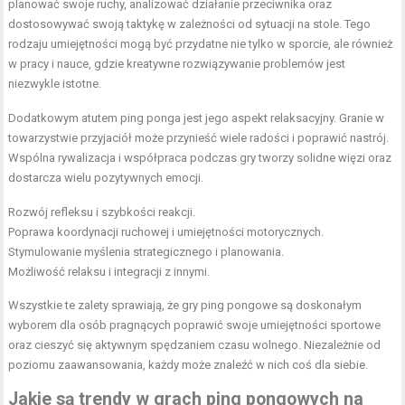
planować swoje ruchy, analizować działanie przeciwnika oraz
dostosowywać swoją taktykę w zależności od sytuacji na stole. Tego
rodzaju umiejętności mogą być przydatne nie tylko w sporcie, ale również
w pracy i nauce, gdzie kreatywne rozwiązywanie problemów jest
niezwykle istotne.
Dodatkowym atutem ping ponga jest jego aspekt relaksacyjny. Granie w
towarzystwie przyjaciół może przynieść wiele radości i poprawić nastrój.
Wspólna rywalizacja i współpraca podczas gry tworzy solidne więzi oraz
dostarcza wielu pozytywnych emocji.
Rozwój refleksu i szybkości reakcji.
Poprawa koordynacji ruchowej i umiejętności motorycznych.
Stymulowanie myślenia strategicznego i planowania.
Możliwość relaksu i integracji z innymi.
Wszystkie te zalety sprawiają, że gry ping pongowe są doskonałym
wyborem dla osób pragnących poprawić swoje umiejętności sportowe
oraz cieszyć się aktywnym spędzaniem czasu wolnego. Niezależnie od
poziomu zaawansowania, każdy może znaleźć w nich coś dla siebie.
Jakie są trendy w grach ping pongowych na