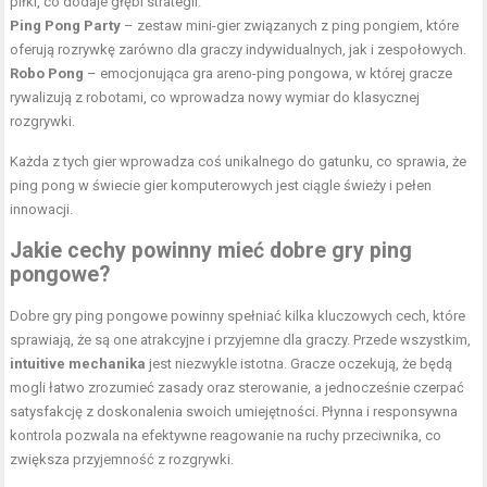
piłki, co dodaje głębi strategii.
Ping Pong Party
– zestaw mini-gier związanych z ping pongiem, które
oferują rozrywkę zarówno dla graczy indywidualnych, jak i zespołowych.
Robo Pong
– emocjonująca gra areno-ping pongowa, w której gracze
rywalizują z robotami, co wprowadza nowy wymiar do klasycznej
rozgrywki.
Każda z tych gier wprowadza coś unikalnego do gatunku, co sprawia, że
ping pong w świecie gier komputerowych jest ciągle świeży i pełen
innowacji.
Jakie cechy powinny mieć dobre gry ping
pongowe?
Dobre gry ping pongowe powinny spełniać kilka kluczowych cech, które
sprawiają, że są one atrakcyjne i przyjemne dla graczy. Przede wszystkim,
intuitive mechanika
jest niezwykle istotna. Gracze oczekują, że będą
mogli łatwo zrozumieć zasady oraz sterowanie, a jednocześnie czerpać
satysfakcję z doskonalenia swoich umiejętności. Płynna i responsywna
kontrola pozwala na efektywne reagowanie na ruchy przeciwnika, co
zwiększa przyjemność z rozgrywki.