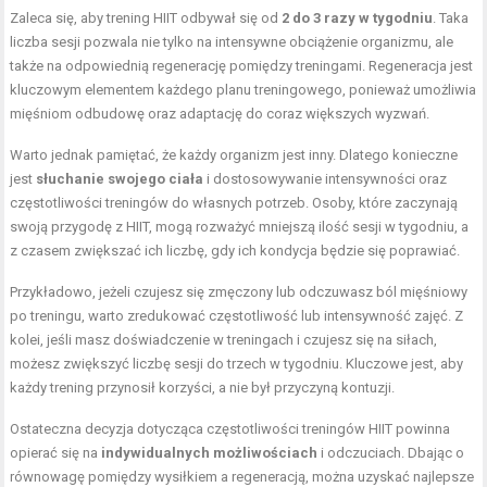
Zaleca się, aby trening HIIT odbywał się od
2 do 3 razy w tygodniu
. Taka
liczba sesji pozwala nie tylko na intensywne obciążenie organizmu, ale
także na odpowiednią regenerację pomiędzy treningami. Regeneracja jest
kluczowym elementem każdego planu treningowego, ponieważ umożliwia
mięśniom odbudowę oraz adaptację do coraz większych wyzwań.
Warto jednak pamiętać, że każdy organizm jest inny. Dlatego konieczne
jest
słuchanie swojego ciała
i dostosowywanie intensywności oraz
częstotliwości treningów do własnych potrzeb. Osoby, które zaczynają
swoją przygodę z HIIT, mogą rozważyć mniejszą ilość sesji w tygodniu, a
z czasem zwiększać ich liczbę, gdy ich kondycja będzie się poprawiać.
Przykładowo, jeżeli czujesz się zmęczony lub odczuwasz ból mięśniowy
po treningu, warto zredukować częstotliwość lub intensywność zajęć. Z
kolei, jeśli masz doświadczenie w treningach i czujesz się na siłach,
możesz zwiększyć liczbę sesji do trzech w tygodniu. Kluczowe jest, aby
każdy trening przynosił korzyści, a nie był przyczyną kontuzji.
Ostateczna decyzja dotycząca częstotliwości treningów HIIT powinna
opierać się na
indywidualnych możliwościach
i odczuciach. Dbając o
równowagę pomiędzy wysiłkiem a regeneracją, można uzyskać najlepsze