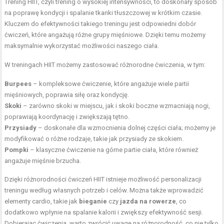
Trening HIIT, czyli trening o wysokiej intensywności, to doskonały sposób
na poprawę kondycji i spalanie tkanki tłuszczowej w krótkim czasie.
Kluczem do efektywności takiego treningu jest odpowiedni dobór
ćwiczeń, które angażują różne grupy mięśniowe. Dzięki temu możemy
maksymalnie wykorzystać możliwości naszego ciała.
W treningach HIIT możemy zastosować różnorodne ćwiczenia, w tym:
Burpees
– kompleksowe ćwiczenie, które angażuje wiele partii
mięśniowych, poprawia siłę oraz kondycję.
Skoki
– zarówno skoki w miejscu, jak i skoki boczne wzmacniają nogi,
poprawiają koordynację i zwiększają tętno.
Przysiady
– doskonałe dla wzmocnienia dolnej części ciała; możemy je
modyfikować o różne rodzaje, takie jak przysiady ze skokiem.
Pompki
– klasyczne ćwiczenie na górne partie ciała, które również
angażuje mięśnie brzucha.
Dzięki różnorodności ćwiczeń HIIT istnieje możliwość personalizacji
treningu według własnych potrzeb i celów. Można także wprowadzić
elementy cardio, takie jak
bieganie
czy
jazda na rowerze
, co
dodatkowo wpłynie na spalanie kalorii i zwiększy efektywność sesji.
Dobierając ćwiczenia, warto zwrócić uwagę na różnorodność, co nie tylko