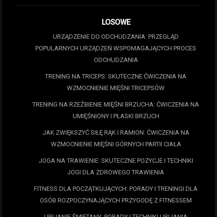
LOSOWE
URZĄDZENIE DO ODCHUDZANIA: PRZEGLĄD
POPULARNYCH URZĄDZEŃ WSPOMAGAJĄCYCH PROCES
ODCHUDZANIA
TRENING NA TRICEPS: SKUTECZNE ĆWICZENIA NA
WZMOCNIENIE MIĘŚNI TRICEPSÓW
TRENING NA RZEŹBIENIE MIĘŚNI BRZUCHA: ĆWICZENIA NA
UMIĘŚNIONY I PŁASKI BRZUCH
JAK ZWIĘKSZYĆ SIŁĘ RĄK I RAMION: ĆWICZENIA NA
WZMOCNIENIE MIĘŚNI GÓRNYCH PARTII CIAŁA
JOGA NA TRAWIENIE: SKUTECZNE POZYCJE I TECHNIKI
JOGI DLA ZDROWEGO TRAWIENIA
FITNESS DLA POCZĄTKUJĄCYCH: PORADY I TRENINGI DLA
OSÓB ROZPOCZYNAJĄCYCH PRZYGODĘ Z FITNESSEM
UBIJANIE ŚMIETANY: PORADY I TECHNIKI UBIJANIA