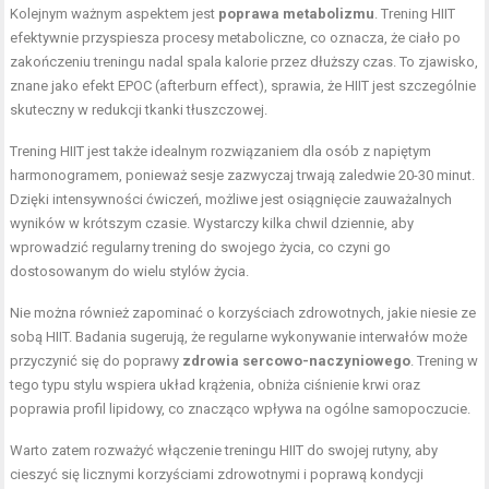
Kolejnym ważnym aspektem jest
poprawa metabolizmu
. Trening HIIT
efektywnie przyspiesza procesy metaboliczne, co oznacza, że ciało po
zakończeniu treningu nadal spala kalorie przez dłuższy czas. To zjawisko,
znane jako efekt EPOC (afterburn effect), sprawia, że HIIT jest szczególnie
skuteczny w redukcji tkanki tłuszczowej.
Trening HIIT jest także idealnym rozwiązaniem dla osób z napiętym
harmonogramem, ponieważ sesje zazwyczaj trwają zaledwie 20-30 minut.
Dzięki intensywności ćwiczeń, możliwe jest osiągnięcie zauważalnych
wyników w krótszym czasie. Wystarczy kilka chwil dziennie, aby
wprowadzić regularny trening do swojego życia, co czyni go
dostosowanym do wielu stylów życia.
Nie można również zapominać o korzyściach zdrowotnych, jakie niesie ze
sobą HIIT. Badania sugerują, że regularne wykonywanie interwałów może
przyczynić się do poprawy
zdrowia sercowo-naczyniowego
. Trening w
tego typu stylu wspiera układ krążenia, obniża ciśnienie krwi oraz
poprawia profil lipidowy, co znacząco wpływa na ogólne samopoczucie.
Warto zatem rozważyć włączenie treningu HIIT do swojej rutyny, aby
cieszyć się licznymi korzyściami zdrowotnymi i poprawą kondycji