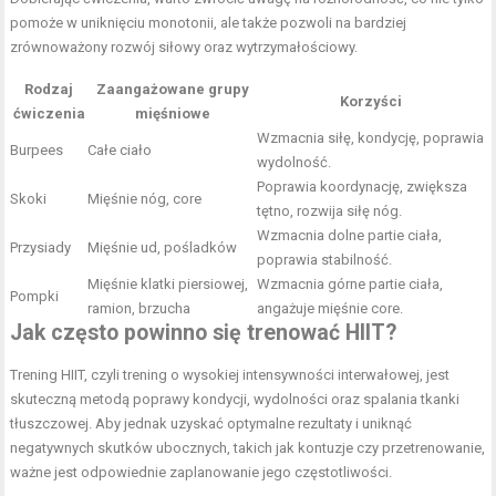
pomoże w uniknięciu monotonii, ale także pozwoli na bardziej
zrównoważony rozwój siłowy oraz wytrzymałościowy.
Rodzaj
Zaangażowane grupy
Korzyści
ćwiczenia
mięśniowe
Wzmacnia siłę, kondycję, poprawia
Burpees
Całe ciało
wydolność.
Poprawia koordynację, zwiększa
Skoki
Mięśnie nóg, core
tętno, rozwija siłę nóg.
Wzmacnia dolne partie ciała,
Przysiady
Mięśnie ud, pośladków
poprawia stabilność.
Mięśnie klatki piersiowej,
Wzmacnia górne partie ciała,
Pompki
ramion, brzucha
angażuje mięśnie core.
Jak często powinno się trenować HIIT?
Trening HIIT, czyli trening o wysokiej intensywności interwałowej, jest
skuteczną metodą poprawy kondycji, wydolności oraz spalania tkanki
tłuszczowej. Aby jednak uzyskać optymalne rezultaty i uniknąć
negatywnych skutków ubocznych, takich jak kontuzje czy przetrenowanie,
ważne jest odpowiednie zaplanowanie jego częstotliwości.