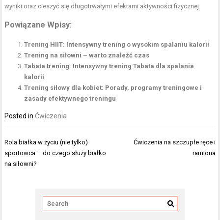
wyniki oraz cieszyć się długotrwałymi efektami aktywności fizycznej.
Powiązane Wpisy:
Trening HIIT: Intensywny trening o wysokim spalaniu kalorii
Trening na siłowni – warto znaleźć czas
Tabata trening: Intensywny trening Tabata dla spalania
kalorii
Trening siłowy dla kobiet: Porady, programy treningowe i
zasady efektywnego treningu
Posted in
Ćwiczenia
Nawigacja
Rola białka w życiu (nie tylko)
Ćwiczenia na szczupłe ręce i
wpisu
sportowca – do czego służy białko
ramiona
na siłowni?