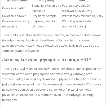
Typ ćwiczenia
Przykłady
Efekt
Bieganie, skakanie na
Poprawa wydolności
Ćwiczenia cardio
skakance
sercowo-naczyniowej
Ćwiczenia siłowe
Przysiady, pompki
Wzrost masy mięśniowej i siły
Ćwiczenia z własną
Burpees, mountain
Wzrost spalania kalorii i
masą ciała
climbers
poprawa kondycji
Trening HIIT jest także elastyczny, co oznacza, że można go dostosować
do indywidualnych potrzeb i możliwości. Bez względu na poziom
zaawansowania, każdy może skorzystać z zalet, jakie niesie ze sobą ta
forma aktywności fizycznej.
Jakie są korzyści płynące z treningu HIIT?
Trening HIIT, czyli wysoka intensywność interwałowa, stał się popularnym
wyborem wśród osób pragnących poprawić swoją kondycję oraz
zdrowie. Jedną z największych
korzyści
płynących z tego typu treningu
jest zwiększenie wydolności. Regularne wykonywanie sesji HIIT pozwala
na szybkie podniesienie poziomu sprawności fizycznej, co może
przynieść znaczne efekty w krótszym czasie niż tradycyjne metody
treningowe.