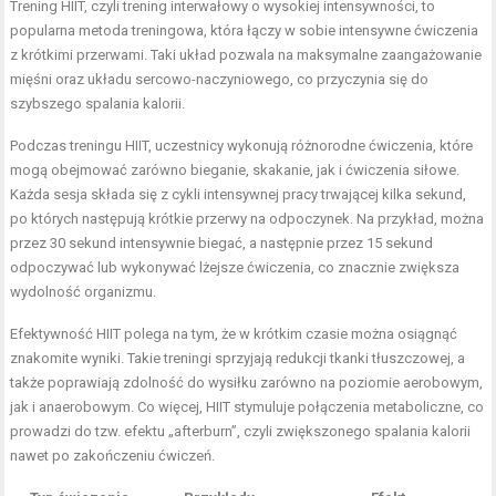
Trening HIIT, czyli trening interwałowy o wysokiej intensywności, to
popularna metoda treningowa, która łączy w sobie intensywne ćwiczenia
z krótkimi przerwami. Taki układ pozwala na maksymalne zaangażowanie
mięśni oraz układu sercowo-naczyniowego, co przyczynia się do
szybszego spalania kalorii.
Podczas treningu HIIT, uczestnicy wykonują różnorodne ćwiczenia, które
mogą obejmować zarówno bieganie, skakanie, jak i ćwiczenia siłowe.
Każda sesja składa się z cykli intensywnej pracy trwającej kilka sekund,
po których następują krótkie przerwy na odpoczynek. Na przykład, można
przez 30 sekund intensywnie biegać, a następnie przez 15 sekund
odpoczywać lub wykonywać lżejsze ćwiczenia, co znacznie zwiększa
wydolność organizmu.
Efektywność HIIT polega na tym, że w krótkim czasie można osiągnąć
znakomite wyniki. Takie treningi sprzyjają redukcji tkanki tłuszczowej, a
także poprawiają zdolność do wysiłku zarówno na poziomie aerobowym,
jak i anaerobowym. Co więcej, HIIT stymuluje połączenia metaboliczne, co
prowadzi do tzw. efektu „afterburn”, czyli zwiększonego spalania kalorii
nawet po zakończeniu ćwiczeń.