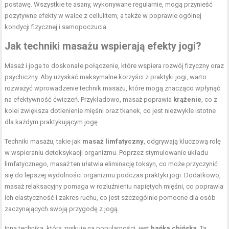
postawę. Wszystkie te asany, wykonywane regularnie, mogą przynieść
pozytywne efekty w walce z cellulitem, a także w poprawie ogólnej
kondycji fizycznej i samopoczucia.
Jak techniki masażu wspierają efekty jogi?
Masaż i joga to doskonałe połączenie, które wspiera rozwój fizyczny oraz
psychiczny. Aby uzyskać maksymalne korzyści z praktyki jogi, warto
rozważyć wprowadzenie technik masażu, które mogą znacząco wpłynąć
na efektywność ćwiczeń. Przykładowo, masaż poprawia
krążenie
, co z
kolei zwiększa dotlenienie mięśni oraz tkanek, co jest niezwykle istotne
dla każdym praktykującym jogę.
Techniki masażu, takie jak
masaż limfatyczny
, odgrywają kluczową rolę
w wspieraniu detoksykacji organizmu. Poprzez stymulowanie układu
limfatycznego, masaż ten ułatwia eliminację toksyn, co może przyczynić
się do lepszej wydolności organizmu podczas praktyki jogi. Dodatkowo,
masaż relaksacyjny pomaga w rozluźnieniu napiętych mięśni, co poprawia
ich elastyczność i zakres ruchu, co jest szczególnie pomocne dla osób
zaczynających swoją przygodę z jogą.
Inną techniką, która zyskuje na popularności, jest
bańka chińska
. Ta