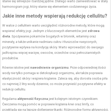
stanie się silniejsze i bardziej jędrne. Dlatego warto zainwestować w stały
harmonogram jogi, który stanie się elementem codziennego życia.
Jakie inne metody wspierają redukcję cellulitu?
W walce z cellulitem warto uwzględnić różnorodne metody, które mogą
wspierać efekty jogi. Jednym z kluczowych elementów jest
zdrowa
dieta
. Spożywanie pokarmów bogatych w błonnik, witaminy oraz
minerały, a także unikanie nadmiaru cukru i tłuszczów nasyconych,
pozytywnie wpływa na kondycję skóry. Warto wprowadzić do swojego
jadłospisu więcej warzyw, owoców, orzechów oraz pełnoziarnistych
produktów.
Równie istotne jest
nawodnienie organizmu
. Picie odpowiedniej ilości
wody nie tylko pomaga w detoksykacji organizmu, ale także poprawia
elastyczność skóry i wspiera krążenie. Zaleca się, aby dorosła osoba piła
co najmniej 2 litry wody dziennie, co może przynieść pozytywne efekty w
redukcji cellulitu.
Regularna
aktywność fizyczna
jest kolejnym istotnym czynnikiem.
Ćwiczenia mogą pomóc w poprawie krążenia krwi oraz limfy, co
przekłada się na lepsze dotlenienie tkanki. Różnorodne formy aktywności,