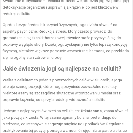
Świadome oddychanie – techniki oddechowe podczas jogi wspomagają
detoksykację organizmu i usprawniają krążenie, co jest kluczowe w
redukcji cellulitu.
Oprócz bezpośrednich korzyści fizycznych, joga działa również na
aspekty psychiczne. Redukcja stresu, który często prowadzi do
gromadzenia się tkanki tłuszczowej, również może przyczynić się do
poprawy wyglądu skóry. Dzięki jogi, zyskujemy nie tylko lepszą kondycję
fizyczną, ale także większe poczucie wewnętrznej harmonii, co przekłada
się na ogólny stan zdrowia i urodę.
Jakie ćwiczenia jogi są najlepsze na cellulit?
Walka z cellulitem to jeden z powszechnych celów wielu osób, a joga
oferuje szereg pozycji, które mogą przynieść zauważalne rezultaty.
Niektóre asany są szczególnie skuteczne w tonizowaniu mięśni oraz
poprawie krążenia, co sprzyja redukcji widoczności cellulitu.
Jednym z najlepszych ćwiczeń na cellulit jest
Utkatasana
, znana również
jako pozycja krzesła. W tej asanie uginamy kolana, pretendując do
siedzenia, co intensywnie angażuje mięśnie ud i pośladków. Regularne
praktykowanie tej pozycji pomaga wzmocnić i ujędrnić te partie ciała, co