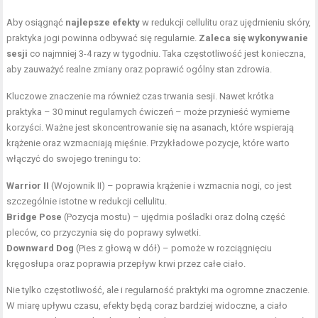
Aby osiągnąć
najlepsze efekty
w redukcji cellulitu oraz ujędrnieniu skóry,
praktyka jogi powinna odbywać się regularnie.
Zaleca się wykonywanie
sesji
co najmniej 3-4 razy w tygodniu. Taka częstotliwość jest konieczna,
aby zauważyć realne zmiany oraz poprawić ogólny stan zdrowia.
Kluczowe znaczenie ma również czas trwania sesji. Nawet krótka
praktyka – 30 minut regularnych ćwiczeń – może przynieść wymierne
korzyści. Ważne jest skoncentrowanie się na asanach, które wspierają
krążenie oraz wzmacniają mięśnie. Przykładowe pozycje, które warto
włączyć do swojego treningu to:
Warrior II
(Wojownik II) – poprawia krążenie i wzmacnia nogi, co jest
szczególnie istotne w redukcji cellulitu.
Bridge Pose
(Pozycja mostu) – ujędrnia pośladki oraz dolną część
pleców, co przyczynia się do poprawy sylwetki.
Downward Dog
(Pies z głową w dół) – pomoże w rozciągnięciu
kręgosłupa oraz poprawia przepływ krwi przez całe ciało.
Nie tylko częstotliwość, ale i regularność praktyki ma ogromne znaczenie.
W miarę upływu czasu, efekty będą coraz bardziej widoczne, a ciało