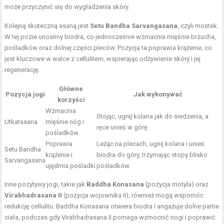
może przyczynić się do wygładzenia skóry.
Kolejną skuteczną asaną jest
Setu Bandha Sarvangasana
, czyli mostek.
W tej pozie unosimy biodra, co jednocześnie wzmacnia mięśnie brzucha,
pośladków oraz dolnej części pleców. Pozycja ta poprawia krążenie, co
jest kluczowe w walce z cellulitem, wspierając odżywienie skóry i jej
regenerację.
Główne
Pozycja jogi
Jak wykonywać
korzyści
Wzmacnia
Stojąc, ugnij kolana jak do siedzenia, a
Utkatasana
mięśnie nóg i
ręce unieś w górę.
pośladków
Poprawia
Leżąc na plecach, ugnij kolana i unieś
Setu Bandha
krążenie i
biodra do góry, trzymając stopy blisko
Sarvangasana
ujędrnia pośladki
pośladków.
Inne pozytywy jogi, takie jak
Baddha Konasana
(pozycja motyla) oraz
Virabhadrasana II
(pozycja wojownika II), również mogą wspomóc
redukcję cellulitu. Baddha Konasana otwiera biodra i angażuje dolne partie
ciała, podczas gdy Virabhadrasana II pomaga wzmocnić nogi i poprawić