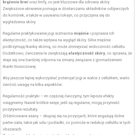
krążenie krwi
oraz limfy, co jest kluczowe dla zdrowia skóry.
Zwiększone ukrwienie pomaga w dostarczaniu składników odżywczych
do komórek, a także w usuwaniu toksyn, co przyczynia się do
wygładzenia skóry.
Regularne praktykowanie jogi wzmacnia
mięśnie
i poprawia ich
elastyczność, co także wpływa na wygląd skóry. Silne mięśnie
podtrzymują tkankę skórną, co może zmniejszać widoczność cellulitu.
Dodatkowo, ćwiczenia te zwiększają
elastyczność skóry
, co sprawia, że
staje się ona bardziej odporna na zmiany związane z gromadzeniem
tkanki tłuszczowej.
Aby jeszcze lepiej wykorzystać potencjał jogi w walce z cellulitem, warto
zwrócić uwagę na kilka aspektów:
Regularność praktyki – im częściej ćwiczymy, tym lepsze efekty
osiągniemy. Nawet krótkie sesje, jeśli są regularne, mogą przynieść
pozytywne rezultaty.
Zróżnicowane asany – skupiaj się na pozycjach, które angażują dolne
partie ciała, takie jak uda i pośladki, co pomoże w redukcji cellulitu w tych
obszarach.