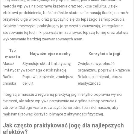
metoda wpływa na poprawę krążenia oraz redukcję cellulitu. Dzięki
efektowi podciśnienia, bańki chińskie skutecznie masują tkanki, co może
przynieść ulgę w bólu oraz przyczynić się do lepszego samopoczucia.
Kobiety i mężczyźni praktykujący jogę często zauważają, że regularne
stosowanie tej techniki pozwala im zachować lepszą formę oraz ułatwia
wykonywanie bardziej zaawansowanych asan.
Typ
Najważniejsze cechy
Korzyści dla jogi
masażu
Masaż
Stymuluje układ limfatyczny,
Zwiększa wydolność
limfatyczny
wspomaga detoksykację
organizmu, poprawia krążenie
Bańka
Poprawia krążenie, zmniejsza
Relaksacja mięśni, lepsza
chińska
cellulit
elastyczność
Integracja masażu z regularną praktyką jogi nie tylko poprawia wyniki
ćwiczeń, ale także wpływa pozytywnie na ogólne samopoczucie i
zdrowie. Dlatego warto rozważyć różnorodne techniki masażu, aby
maksymalizować korzyści płynące z aktywności fizycznej.
Jak często praktykować jogę dla najlepszych
efektów?