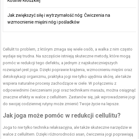
Kotlinie Kłodzkiej
Jak zwiększyć siłę i wytrzymałość nóg: Ćwiczenia na
wzmocnienie mięśni nóg i pośladków
Cellulit to problem, z którym zmaga się wiele osób, a walka z nim często
wydaje się trudna. Na szczęście istnieją skuteczne metody, które mogą
pomóc w redukcji tego defektu, a jednym z najskuteczniejszych
rozwiązań jest joga. Dzięki poprawie krążenia, wzmocnieniu mięśni oraz
detoksykacji organizmu, praktyka jogi nie tylko ujędrnia skórę, ale także
wspiera naturalne procesy zachodzące w ciele. W połączeniu z
odpowiednimi ćwiczeniami jogi oraz technikami masażu, można osiągnąć
znaczne efekty w walce z cellulitem. Zastanów się, jak wprowadzenie jogi
do swojej codziennej rutyny może zmienić Twoje życie na lepsze.
Jak joga może pomóc w redukcji cellulitu?
Joga to nie tylko technika relaksacyjna, ale także skuteczne narzędzie w
walce z cellulitem. Dzięki różnorodności asan, ćwiczenia jogi poprawiają