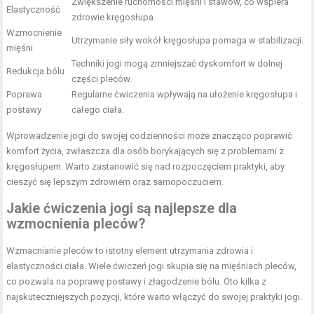
Zwiększenie ruchomości mięśni i stawów, co wspiera
Elastyczność
zdrowie kręgosłupa.
Wzmocnienie
Utrzymanie siły wokół kręgosłupa pomaga w stabilizacji.
mięśni
Techniki jogi mogą zmniejszać dyskomfort w dolnej
Redukcja bólu
części pleców.
Poprawa
Regularne ćwiczenia wpływają na ułożenie kręgosłupa i
postawy
całego ciała.
Wprowadzenie jogi do swojej codzienności może znacząco poprawić
komfort życia, zwłaszcza dla osób borykających się z problemami z
kręgosłupem. Warto zastanowić się nad rozpoczęciem praktyki, aby
cieszyć się lepszym zdrowiem oraz samopoczuciem.
Jakie ćwiczenia jogi są najlepsze dla
wzmocnienia pleców?
Wzmacnianie pleców to istotny element utrzymania zdrowia i
elastyczności ciała. Wiele ćwiczeń jogi skupia się na mięśniach pleców,
co pozwala na poprawę postawy i złagodzenie bólu. Oto kilka z
najskuteczniejszych pozycji, które warto włączyć do swojej praktyki jogi.