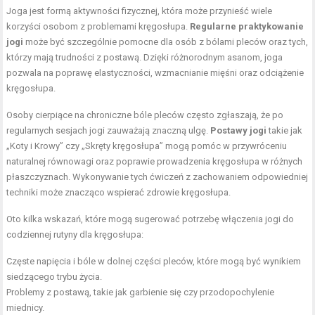
Joga jest formą aktywności fizycznej, która może przynieść wiele
korzyści osobom z problemami kręgosłupa.
Regularne praktykowanie
jogi
może być szczególnie pomocne dla osób z bólami pleców oraz tych,
którzy mają trudności z postawą. Dzięki różnorodnym asanom, joga
pozwala na poprawę elastyczności, wzmacnianie mięśni oraz odciążenie
kręgosłupa.
Osoby cierpiące na chroniczne bóle pleców często zgłaszają, że po
regularnych sesjach jogi zauważają znaczną ulgę.
Postawy jogi
takie jak
„Koty i Krowy” czy „Skręty kręgosłupa” mogą pomóc w przywróceniu
naturalnej równowagi oraz poprawie prowadzenia kręgosłupa w różnych
płaszczyznach. Wykonywanie tych ćwiczeń z zachowaniem odpowiedniej
techniki może znacząco wspierać zdrowie kręgosłupa.
Oto kilka wskazań, które mogą sugerować potrzebę włączenia jogi do
codziennej rutyny dla kręgosłupa:
Częste napięcia i bóle w dolnej części pleców, które mogą być wynikiem
siedzącego trybu życia.
Problemy z postawą, takie jak garbienie się czy przodopochylenie
miednicy.