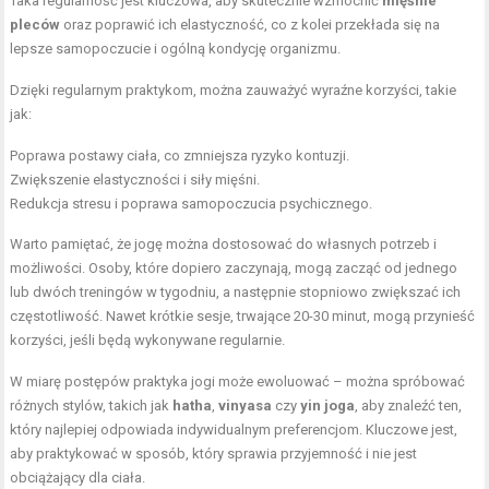
Taka regularność jest kluczowa, aby skutecznie wzmocnić
mięśnie
pleców
oraz poprawić ich elastyczność, co z kolei przekłada się na
lepsze samopoczucie i ogólną kondycję organizmu.
Dzięki regularnym praktykom, można zauważyć wyraźne korzyści, takie
jak:
Poprawa postawy ciała, co zmniejsza ryzyko kontuzji.
Zwiększenie elastyczności i siły mięśni.
Redukcja stresu i poprawa samopoczucia psychicznego.
Warto pamiętać, że jogę można dostosować do własnych potrzeb i
możliwości. Osoby, które dopiero zaczynają, mogą zacząć od jednego
lub dwóch treningów w tygodniu, a następnie stopniowo zwiększać ich
częstotliwość. Nawet krótkie sesje, trwające 20-30 minut, mogą przynieść
korzyści, jeśli będą wykonywane regularnie.
W miarę postępów praktyka jogi może ewoluować – można spróbować
różnych stylów, takich jak
hatha
,
vinyasa
czy
yin joga
, aby znaleźć ten,
który najlepiej odpowiada indywidualnym preferencjom. Kluczowe jest,
aby praktykować w sposób, który sprawia przyjemność i nie jest
obciążający dla ciała.