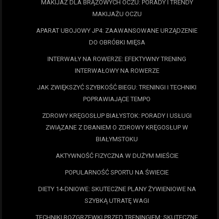
MAKIJAŻ DLA BRĄZOWYCH OCZU: PORADY I TRENDY
MAKIJAŻU OCZU
APARAT UBOJOWY JP4: ZAAWANSOWANE URZĄDZENIE
DO OBRÓBKI MIĘSA
INTERWAŁY NA ROWERZE: EFEKTYWNY TRENING
INTERWAŁOWY NA ROWERZE
JAK ZWIĘKSZYĆ SZYBKOŚĆ BIEGU: TRENINGI I TECHNIKI
POPRAWIAJĄCE TEMPO
ZDROWY KRĘGOSŁUP BIAŁYSTOK: PORADY I USŁUGI
ZWIĄZANE Z DBANIEM O ZDROWY KRĘGOSŁUP W
BIAŁYMSTOKU
AKTYWNOŚĆ FIZYCZNA W DUŻYM MIEŚCIE
POPULARNOŚĆ SPORTU NA ŚWIECIE
DIETY 14-DNIOWE: SKUTECZNE PLANY ŻYWIENIOWE NA
SZYBKĄ UTRATĘ WAGI
TECHNIKI ROZGRZEWKI PRZED TRENINGIEM: SKUTECZNE