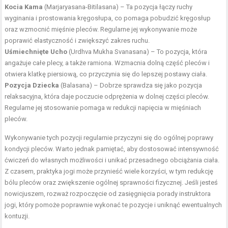
Kocia Kama
(Marjaryasana-Bitilasana) – Ta pozycja łączy ruchy
wyginania i prostowania kręgosłupa, co pomaga pobudzić kręgosłup
oraz wzmocnić mięśnie pleców. Regularne jej wykonywanie może
poprawić elastyczność i zwiększyć zakres ruchu.
Uśmiechnięte Ucho
(Urdhva Mukha Svanasana) – To pozycja, która
angażuje całe plecy, a także ramiona. Wzmacnia dolną część pleców i
otwiera klatkę piersiową, co przyczynia się do lepszej postawy ciała.
Pozycja Dziecka
(Balasana) – Dobrze sprawdza się jako pozycja
relaksacyjna, która daje poczucie odprężenia w dolnej części pleców.
Regularne jej stosowanie pomaga w redukcji napięcia w mięśniach
pleców.
Wykonywanie tych pozycji regularnie przyczyni się do ogólnej poprawy
kondycji pleców. Warto jednak pamiętać, aby dostosować intensywność
ćwiczeń do własnych możliwości i unikać przesadnego obciążania ciała.
Z czasem, praktyka jogi może przynieść wiele korzyści, w tym redukcję
bólu pleców oraz zwiększenie ogólnej sprawności fizycznej. Jeśli jesteś
nowicjuszem, rozważ rozpoczęcie od zasięgnięcia porady instruktora
jogi, który pomoże poprawnie wykonać te pozycje i uniknąć ewentualnych
kontuzji.