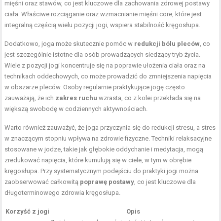
mięśni oraz stawów, co jest kluczowe dla zachowania zdrowej postawy
ciała. Właściwe rozciąganie oraz wzmacnianie mięśni core, które jest
integralną częścią wielu pozycji jogi, wspiera stabilność kręgosłupa.
Dodatkowo, joga może skutecznie pomóc w
redukcji bólu pleców
, co
jest szczególnie istotne dla osób prowadzących siedzący tryb życia.
Wiele z pozycji jogi koncentruje się na poprawie ułożenia ciała oraz na
technikach oddechowych, co może prowadzić do zmniejszenia napięcia
w obszarze pleców. Osoby regularnie praktykujące jogę często
zauważają, że ich
zakres ruchu
wzrasta, co z kolei przekłada się na
większą swobodę w codziennych aktywnościach.
Warto również zauważyć, że joga przyczynia się do redukcji stresu, a stres
w znaczącym stopniu wpływa na zdrowie fizyczne. Techniki relaksacyjne
stosowane w jodze, takie jak głębokie oddychanie i medytacja, mogą
zredukować napięcia, które kumulują się w ciele, w tym w obrębie
kręgosłupa. Przy systematycznym podejściu do praktyki jogi można
zaobserwować całkowitą
poprawę postawy
, co jest kluczowe dla
długoterminowego zdrowia kręgosłupa.
Korzyść z jogi
Opis