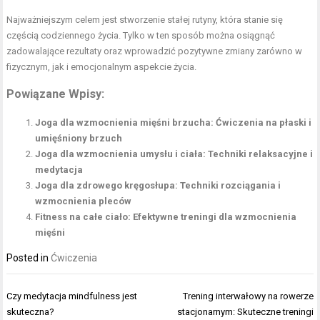
Najważniejszym celem jest stworzenie stałej rutyny, która stanie się
częścią codziennego życia. Tylko w ten sposób można osiągnąć
zadowalające rezultaty oraz wprowadzić pozytywne zmiany zarówno w
fizycznym, jak i emocjonalnym aspekcie życia.
Powiązane Wpisy:
Joga dla wzmocnienia mięśni brzucha: Ćwiczenia na płaski i
umięśniony brzuch
Joga dla wzmocnienia umysłu i ciała: Techniki relaksacyjne i
medytacja
Joga dla zdrowego kręgosłupa: Techniki rozciągania i
wzmocnienia pleców
Fitness na całe ciało: Efektywne treningi dla wzmocnienia
mięśni
Posted in
Ćwiczenia
Nawigacja
Czy medytacja mindfulness jest
Trening interwałowy na rowerze
wpisu
skuteczna?
stacjonarnym: Skuteczne treningi