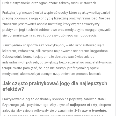
Brak elastyczności oraz ograniczone zakresy ruchu w stawach.
Praktyka jogi może również wspierać osoby, które są aktywne fizycznie i
pragną poprawić swoją
kondycję fizyczną
oraz wytrzymałość. Nie bez
znaczenia jest również aspekt mentalny, który często towarzyszy
praktykom jogi; techniki oddechowe oraz medytacyjne mogą przyczynić
się do zmniejszenia stresu i poprawy ogólnego samopoczucia.
Zanim jednak rozpoczniesz praktykę jogi, warto skonsultować się z
lekarzem, zwłaszcza jeśli cierpisz na poważne schorzenia kręgosłupa.
Odpowiednia konsultacja pomoże dostosować ćwiczenia do
indywidualnych potrzeb, co zwiększy bezpieczeństwo oraz efektywność
terapii. Warto pamiętać, że joga nie zastąpi profesjonalnej opieki
medycznej, ale może być cennym uzupełnieniem procesu leczenia.
Jak często praktykować jogę dla najlepszych
efektów?
Praktykowanie jogi to doskonały sposób na poprawę zarówno stanu
fizycznego, jak i psychicznego. Aby uzyskać
najlepsze efekty
, eksperci
zalecają, aby zajęcia odbywały się przynajmniej
2-3 razy w tygodniu
.