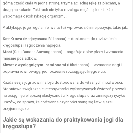
górną część ciała w jedną stronę, trzymając jedną rękę za plecami, a
drugą na kolanie. Taki ruch nie tylko rozciąga mięśnie, lecz także
wspomaga detoksykację organizmu.
Praktykując jogę regularnie, warto też wprowadzić inne pozycje, takie jak:
Kot-Krowa
(Marjaryasana-Bitilasana) – doskonała do rozluźnienia
kręgosłupa i łagodzenia napięcia.
Most
(Setu Bandha Sarvangasana) – angażuje dolne plecy i wzmacnia
mięśnie pośladków.
Skwat z wyciągniętymi ramionami
(Utkatasana) – wzmacnia nogi i
poprawia równowagę, jednocześnie rozciągając kręgosłup.
Każda sesja jogi powinna być dostosowana do własnych możliwości.
Stopniowe zwiększanie intensywności wykonywanych ćwiczeń pozwoli
na osiągnięcie lepszej elastyczności kręgosłupa oraz zmniejszy ryzyko
urazów, co sprawi, że codzienne czynności staną się łatwiejsze i
przyjemniejsze.
Jakie są wskazania do praktykowania jogi dla
kręgosłupa?