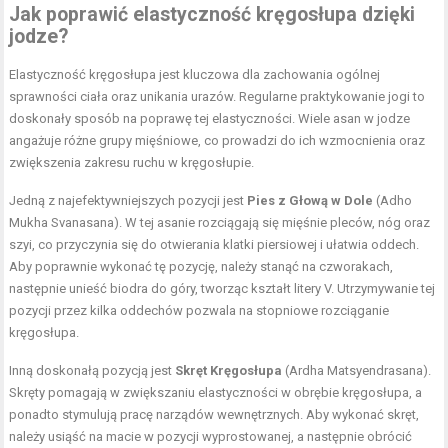
Jak poprawić elastyczność kręgosłupa dzięki
jodze?
Elastyczność kręgosłupa jest kluczowa dla zachowania ogólnej
sprawności ciała oraz unikania urazów. Regularne praktykowanie jogi to
doskonały sposób na poprawę tej elastyczności. Wiele asan w jodze
angażuje różne grupy mięśniowe, co prowadzi do ich wzmocnienia oraz
zwiększenia zakresu ruchu w kręgosłupie.
Jedną z najefektywniejszych pozycji jest
Pies z Głową w Dole
(Adho
Mukha Svanasana). W tej asanie rozciągają się mięśnie pleców, nóg oraz
szyi, co przyczynia się do otwierania klatki piersiowej i ułatwia oddech.
Aby poprawnie wykonać tę pozycję, należy stanąć na czworakach,
następnie unieść biodra do góry, tworząc kształt litery V. Utrzymywanie tej
pozycji przez kilka oddechów pozwala na stopniowe rozciąganie
kręgosłupa.
Inną doskonałą pozycją jest
Skręt Kręgosłupa
(Ardha Matsyendrasana).
Skręty pomagają w zwiększaniu elastyczności w obrębie kręgosłupa, a
ponadto stymulują pracę narządów wewnętrznych. Aby wykonać skręt,
należy usiąść na macie w pozycji wyprostowanej, a następnie obrócić