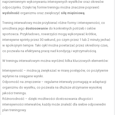
naprzemiennym wykonywaniu intensywnych wysiłków oraz okresów
odpoczynku. Dzięki tej formie treningu można znacznie poprawić
wydolność
organizmu oraz zwiększyć
siłę mięśniową
.
Trening interwałowy może przybierać różne formy i intensywności, co
umożliwia jego
dostosowanie
do konkretnych potrzeb i celów
sportowca. Przykładowo, rowerzyści mogą wykonywać krótkie,
intensywne sprinty przez 30 sekund, po czym przez 1 lub 2 minuty jechać
w spokojnym tempie. Taki cykl można powtarzać przez określony czas,
co pozwala na efektywną pracę nad kondycją i wytrzymałością.
W treningu interwałowym można wyróżnić kilka kluczowych elementów:
Intensywność – można ją zwiększać w miarę postępów, co pozytywnie
wpłynie na osiągane wyniki.
Odporność na zmęczenie – regularne interwały pomagają w adaptacji
organizmu do wysiłku, co pozwala na dłuższe utrzymanie wysokiej
jakości treningu.
Różnorodność – dzięki możliwości dostosowania długości i
intensywności interwałów, każdy może znaleźć dla siebie odpowiedni
plan treningowy.