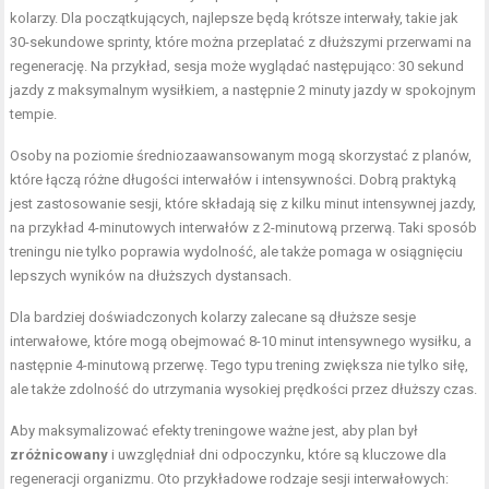
kolarzy. Dla początkujących, najlepsze będą krótsze interwały, takie jak
30-sekundowe sprinty, które można przeplatać z dłuższymi przerwami na
regenerację. Na przykład, sesja może wyglądać następująco: 30 sekund
jazdy z maksymalnym wysiłkiem, a następnie 2 minuty jazdy w spokojnym
tempie.
Osoby na poziomie średniozaawansowanym mogą skorzystać z planów,
które łączą różne długości interwałów i intensywności. Dobrą praktyką
jest zastosowanie sesji, które składają się z kilku minut intensywnej jazdy,
na przykład 4-minutowych interwałów z 2-minutową przerwą. Taki sposób
treningu nie tylko poprawia wydolność, ale także pomaga w osiągnięciu
lepszych wyników na dłuższych dystansach.
Dla bardziej doświadczonych kolarzy zalecane są dłuższe sesje
interwałowe, które mogą obejmować 8-10 minut intensywnego wysiłku, a
następnie 4-minutową przerwę. Tego typu trening zwiększa nie tylko siłę,
ale także zdolność do utrzymania wysokiej prędkości przez dłuższy czas.
Aby maksymalizować efekty treningowe ważne jest, aby plan był
zróżnicowany
i uwzględniał dni odpoczynku, które są kluczowe dla
regeneracji organizmu. Oto przykładowe rodzaje sesji interwałowych: