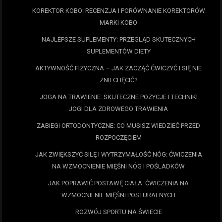
KOREKTOR KOBO: RECENZJA I PORÓWNANIE KOREKTORÓW
MARKI KOBO
NAJLEPSZE SUPLEMENTY: PRZEGLĄD SKUTECZNYCH
SUPLEMENTÓW DIETY
AKTYWNOŚĆ FIZYCZNA – JAK ZACZĄĆ ĆWICZYĆ I SIĘ NIE
ZNIECHĘCIĆ?
JOGA NA TRAWIENIE: SKUTECZNE POZYCJE I TECHNIKI
JOGI DLA ZDROWEGO TRAWIENIA
ZABIEGI ORTODONTYCZNE: CO MUSISZ WIEDZIEĆ PRZED
ROZPOCZĘCIEM
JAK ZWIĘKSZYĆ SIŁĘ I WYTRZYMAŁOŚĆ NÓG: ĆWICZENIA
NA WZMOCNIENIE MIĘŚNI NÓG I POŚLADKÓW
JAK POPRAWIĆ POSTAWĘ CIAŁA: ĆWICZENIA NA
WZMOCNIENIE MIĘŚNI POSTURALNYCH
ROZWÓJ SPORTU NA ŚWIECIE