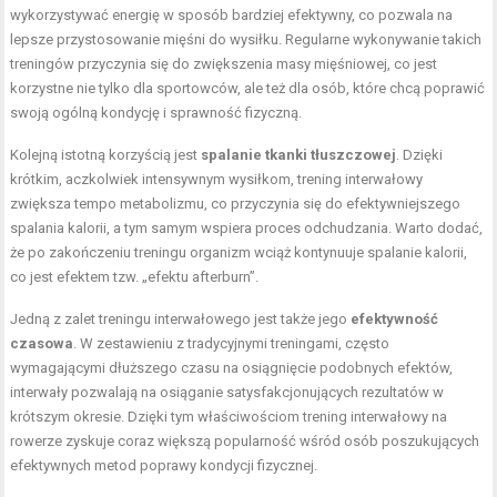
wykorzystywać energię w sposób bardziej efektywny, co pozwala na
lepsze przystosowanie mięśni do wysiłku. Regularne wykonywanie takich
treningów przyczynia się do zwiększenia masy mięśniowej, co jest
korzystne nie tylko dla sportowców, ale też dla osób, które chcą poprawić
swoją ogólną kondycję i sprawność fizyczną.
Kolejną istotną korzyścią jest
spalanie tkanki tłuszczowej
. Dzięki
krótkim, aczkolwiek intensywnym wysiłkom, trening interwałowy
zwiększa tempo metabolizmu, co przyczynia się do efektywniejszego
spalania kalorii, a tym samym wspiera proces odchudzania. Warto dodać,
że po zakończeniu treningu organizm wciąż kontynuuje spalanie kalorii,
co jest efektem tzw. „efektu afterburn”.
Jedną z zalet treningu interwałowego jest także jego
efektywność
czasowa
. W zestawieniu z tradycyjnymi treningami, często
wymagającymi dłuższego czasu na osiągnięcie podobnych efektów,
interwały pozwalają na osiąganie satysfakcjonujących rezultatów w
krótszym okresie. Dzięki tym właściwościom trening interwałowy na
rowerze zyskuje coraz większą popularność wśród osób poszukujących
efektywnych metod poprawy kondycji fizycznej.