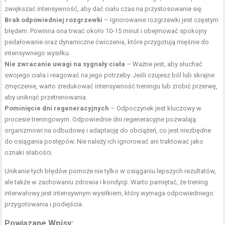
zwiększać intensywność, aby dać ciału czas na przystosowanie się.
Brak odpowiedniej rozgrzewki
– Ignorowanie rozgrzewki jest częstym
błędem. Powinna ona trwać około 10-15 minut i obejmować spokojny
pedałowanie oraz dynamiczne ćwiczenia, które przygotują mięśnie do
intensywnego wysiłku.
Nie zwracanie uwagi na sygnały ciała
– Ważne jest, aby słuchać
swojego ciała i reagować na jego potrzeby. Jeśli czujesz ból lub skrajne
zmęczenie, warto zredukować intensywność treningu lub zrobić przerwę,
aby uniknąć przetrenowania.
Pominięcie dni regeneracyjnych
– Odpoczynek jest kluczowy w
procesie treningowym. Odpowiednie dni regeneracyjne pozwalają
organizmowi na odbudowę i adaptację do obciążeń, co jest niezbędne
do osiągania postępów. Nie należy ich ignorować ani traktować jako
oznaki słabości.
Unikanie tych błędów pomoże nie tylko w osiąganiu lepszych rezultatów,
ale także w zachowaniu zdrowia i kondycji. Warto pamiętać, że trening
interwałowy jest intensywnym wysiłkiem, który wymaga odpowiedniego
przygotowania i podejścia.
Powiązane Wpisy: