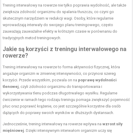
Trening interwałowy na rowerze nie tylko poprawia wydolność, ale także
zwiększa zdolność organizmu do spalania tłuszczu, co czyni go
skutecznym narzędziem w redukcji wagi. Osoby, które regularnie
wprowadzają interwały do swojego planu treningowego, często
zauważają zauważalne efekty w krótszym czasie w porównaniu do
tradycyjnych metod treningowych.
Jakie są korzyści z treningu interwałowego na
rowerze?
Trening interwałowy na rowerze to forma aktywności fizycznej, która
angażuje organizm w zmiennej intensywności, co przynosi szereg
korzyści. Przede wszystkim, pozwala on na
poprawę wydolności
tlenowej
, czyli zdolności organizmu do transportowania i
wykorzystywania tlenu podczas długotrwałego wysiłku. Regularne
ćwiczenie w ramach tego rodzaju treningu pomaga zwiększyć pojemność
płuc oraz poprawić krążenie, co jest szczególnie korzystne dla osób
dążących do poprawy swoich wyników w dłuższych dystansach.
Jednocześnie, trening interwałowy na rowerze wpływa na
wzrost siły
mięśniowej
. Dzięki intensywnym interwałom organizm uczy się