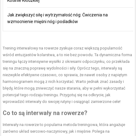
Kotlinie Kłodzkiej
Jak zwiększyć siłę i wytrzymałość nóg: Ćwiczenia na
wzmocnienie mięśni nóg i pośladków
Trening interwałowy na rowerze zyskuje coraz większą popularność
wśród entuzjastów kolarstwa, a to nie bez powodu. Ta dynamiczna forma
treningu łączy intensywne wysiłki z okresami odpoczynku, co przekłada
się na znaczną poprawę wydolności i siły. Oprócz tego, interwały są
niezwykle efektywne czasowo, co sprawia, że nawet osoby z napiętym
harmonogramem mogą z nich korzystać. Warto jednak znać zasady i
błędy, które mogą zniweczyć nasze starania, aby w pełni wykorzystać
potencjał tego rodzaju treningu. Przygotuj się na odkrycie, jak
wprowadzić interwały do swojej rutyny i osiągnąć zamierzone cele!
Co to są interwały na rowerze?
Interwały na rowerze to popularna metoda treningowa, która angażuje
zarówno układ sercowo-naczyniowy, jak i mięśnie. Polega na