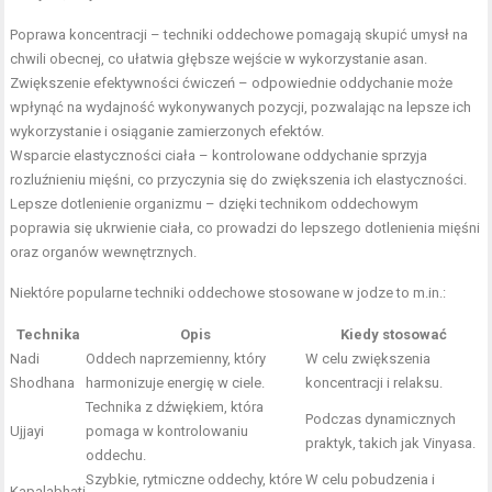
Poprawa koncentracji – techniki oddechowe pomagają skupić umysł na
chwili obecnej, co ułatwia głębsze wejście w wykorzystanie asan.
Zwiększenie efektywności ćwiczeń – odpowiednie oddychanie może
wpłynąć na wydajność wykonywanych pozycji, pozwalając na lepsze ich
wykorzystanie i osiąganie zamierzonych efektów.
Wsparcie elastyczności ciała – kontrolowane oddychanie sprzyja
rozluźnieniu mięśni, co przyczynia się do zwiększenia ich elastyczności.
Lepsze dotlenienie organizmu – dzięki technikom oddechowym
poprawia się ukrwienie ciała, co prowadzi do lepszego dotlenienia mięśni
oraz organów wewnętrznych.
Niektóre popularne techniki oddechowe stosowane w jodze to m.in.:
Technika
Opis
Kiedy stosować
Nadi
Oddech naprzemienny, który
W celu zwiększenia
Shodhana
harmonizuje energię w ciele.
koncentracji i relaksu.
Technika z dźwiękiem, która
Podczas dynamicznych
Ujjayi
pomaga w kontrolowaniu
praktyk, takich jak Vinyasa.
oddechu.
Szybkie, rytmiczne oddechy, które
W celu pobudzenia i
Kapalabhati