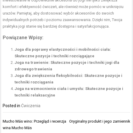
Inwestowanie w odpowiednie akcesoria do jogi nie tylko zwiększa
komfort i efektywność ćwiczeń, ale również może pomóc w uniknięciu
urazów. Pamiętaj, aby dostosować wybór akcesoriów do swoich
indywidualnych potrzeb i poziomu zaawansowania. Dzięki nim, Twoja
praktyka jogi stanie się bardziej dostępna i satysfakcjonująca.
Powiązane Wpisy:
Joga dla poprawy elastyczności i mobilności ciała:
Skuteczne pozycje i techniki rozciągające
Joga na trawienie: Skuteczne pozycje i techniki jogi dla
zdrowego trawienia
Joga dla zwiększenia fleksybilności: Skuteczne pozycje i
techniki rozciągania
Joga na wzmocnienie ciała i umysłu: Skuteczne pozycje i
techniki relaksacyjne
Posted in
Ćwiczenia
Nawigacja
Mucho Más wino: Przegląd i recenzja
Oryginalny produkt i jego zamiennik
wpisu
wina Mucho Más