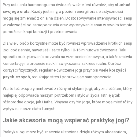
Przy ustalaniu harmonogramu ćwiczeń, ważne jest również, aby
słuchać
swojego ciała
. Każdy jest inny, a poziom energii oraz elastyczności
mogą się zmieniać z dnia na dzień. Dostosowywanie intensywności sesji
w zależności od samopoczucia oraz wykonywanie asan w swoim tempie
pomoże uniknąć kontuzji i przetrenowania.
Dla wielu osób korzystne może być również wprowadzenie krótkich sesji
jogi codziennie, nawet jeśli są to tylko 10-15 minutowe ćwiczenia. Taki
sposób praktykowania pozwala na wzmocnienie nawyku, a także ułatwia
koncertację na procesie nauki i zwiększania zakresu ruchu. Oprócz
korzyści fizycznych, regularne ćwiczenie jogi przynosi wiele
korzyści
psychicznych
, redukując stres i poprawiając samopoczucie.
Warto też eksperymentować z różnymi stylami jogi, aby znaleźć ten, który
najlepiej odpowiada naszym potrzebom i stylowi życia. Istnieją tak
różnorodne opcje, jak Hatha, Vinyasa czy Yin joga, które mogą mieć różny
wpływ na nasze ciało i umysł.
Jakie akcesoria mogą wspierać praktykę jogi?
Praktyka jogi może być znacznie ułatwiona dzięki różnym akcesoriom,