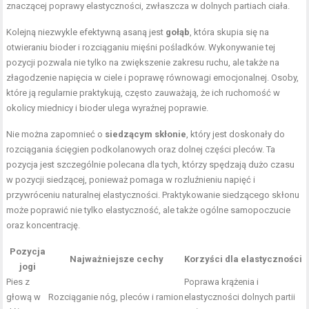
znaczącej poprawy elastyczności, zwłaszcza w dolnych partiach ciała.
Kolejną niezwykle efektywną asaną jest
gołąb
, która skupia się na
otwieraniu bioder i rozciąganiu mięśni pośladków. Wykonywanie tej
pozycji pozwala nie tylko na zwiększenie zakresu ruchu, ale także na
złagodzenie napięcia w ciele i poprawę równowagi emocjonalnej. Osoby,
które ją regularnie praktykują, często zauważają, że ich ruchomość w
okolicy miednicy i bioder ulega wyraźnej poprawie.
Nie można zapomnieć o
siedzącym skłonie
, który jest doskonały do
rozciągania ścięgien podkolanowych oraz dolnej części pleców. Ta
pozycja jest szczególnie polecana dla tych, którzy spędzają dużo czasu
w pozycji siedzącej, ponieważ pomaga w rozluźnieniu napięć i
przywróceniu naturalnej elastyczności. Praktykowanie siedzącego skłonu
może poprawić nie tylko elastyczność, ale także ogólne samopoczucie
oraz koncentrację.
Pozycja
Najważniejsze cechy
Korzyści dla elastyczności
jogi
Pies z
Poprawa krążenia i
głową w
Rozciąganie nóg, pleców i ramion
elastyczności dolnych partii