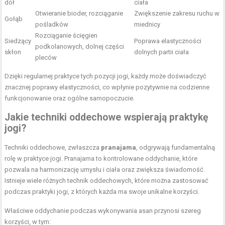
dół
ciała
Otwieranie bioder, rozciąganie
Zwiększenie zakresu ruchu w
Gołąb
pośladków
miednicy
Rozciąganie ścięgien
Siedzący
Poprawa elastyczności
podkolanowych, dolnej części
skłon
dolnych partii ciała
pleców
Dzięki regularnej praktyce tych pozycji jogi, każdy może doświadczyć
znacznej poprawy elastyczności, co wpłynie pozytywnie na codzienne
funkcjonowanie oraz ogólne samopoczucie.
Jakie techniki oddechowe wspierają praktykę
jogi?
Techniki oddechowe, zwłaszcza
pranajama
, odgrywają fundamentalną
rolę w praktyce jogi. Pranajama to kontrolowane oddychanie, które
pozwala na harmonizację umysłu i ciała oraz zwiększa świadomość.
Istnieje wiele różnych technik oddechowych, które można zastosować
podczas praktyki jogi, z których każda ma swoje unikalne korzyści.
Właściwe oddychanie podczas wykonywania asan przynosi szereg
korzyści, w tym: