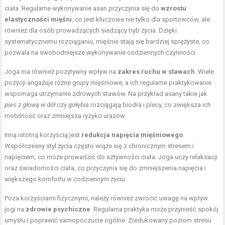
ciała. Regularne wykonywanie asan przyczynia się do
wzrostu
elastyczności mięśni
, co jest kluczowe nie tylko dla sportowców, ale
również dla osób prowadzących siedzący tryb życia. Dzięki
systematycznemu rozciąganiu, mięśnie stają się bardziej sprężyste, co
pozwala na swobodniejsze wykonywanie codziennych czynności.
Joga ma również pozytywny wpływ na
zakres ruchu w stawach
. Wiele
pozycji angażuje różne grupy mięśniowe, a ich regularne praktykowanie
wspomaga utrzymanie zdrowych stawów. Na przykład asany takie jak
pies z głową w dół
czy
gołębia
rozciągają biodra i plecy, co zwiększa ich
mobilność oraz zmniejsza ryzyko urazów.
Inną istotną korzyścią jest
redukcja napięcia mięśniowego
.
Współczesny styl życia często wiąże się z chronicznym stresem i
napięciem, co może prowadzić do sztywności ciała. Joga uczy relaksacji
oraz świadomości ciała, co przyczynia się do zmniejszenia napięcia i
większego komfortu w codziennym życiu.
Poza korzyściami fizycznymi, należy również zwrócić uwagę na wpływ
jogi na
zdrowie psychiczne
. Regularna praktyka może przynieść spokój
umysłu i poprawić samopoczucie ogólne. Zredukowany poziom stresu