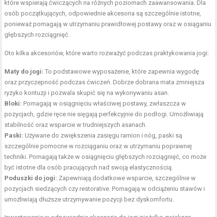
które wspierają ćwiczących na różnych poziomach zaawansowania. Dla
osób początkujących, odpowiednie akcesoria są szczególnie istotne,
ponieważ pomagają w utrzymaniu prawidłowej postawy oraz w osiąganiu
głębszych rozciągnięć.
Oto kilka akcesoriów, które warto rozważyć podczas praktykowania jogi:
Maty do jogi:
To podstawowe wyposażenie, które zapewnia wygodę
oraz przyczepność podczas ćwiczeń. Dobrze dobrana mata zmniejsza
ryzyko kontuzji i pozwala skupić się na wykonywaniu asan.
Bloki:
Pomagają w osiągnięciu właściwej postawy, zwłaszcza w
pozycjach, gdzie ręce nie sięgają perfekcyjnie do podłogi. Umożliwiają
stabilność oraz wsparcie w trudniejszych asanach.
Paski:
Używane do zwiększenia zasięgu ramion i nóg, paski są
szczególnie pomocne w rozciąganiu oraz w utrzymaniu poprawnej
techniki. Pomagają także w osiągnięciu głębszych rozciągnięć, co może
być istotne dla osób pracujących nad swoją elastycznością.
Poduszki do jogi:
Zapewniają dodatkowe wsparcie, szczególnie w
pozycjach siedzących czy restorative. Pomagają w odciążeniu stawów i
umożliwiają dłuższe utrzymywanie pozycji bez dyskomfortu.