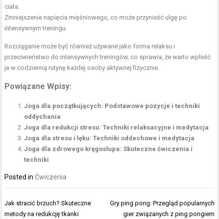
ciała.
Zmniejszenie napięcia mięśniowego, co może przynieść ulgę po
intensywnym treningu.
Rozciąganie może być również używane jako forma relaksu i
przeciwieństwo do intensywnych treningów, co sprawia, że warto wpleść
je w codzienną rutynę każdej osoby aktywnej fizycznie.
Powiązane Wpisy:
Joga dla początkujących: Podstawowe pozycje i techniki
oddychania
Joga dla redukcji stresu: Techniki relaksacyjne i medytacja
Joga dla stresu i lęku: Techniki oddechowe i medytacja
Joga dla zdrowego kręgosłupa: Skuteczne ćwiczenia i
techniki
Posted in
Ćwiczenia
Nawigacja
Jak stracić brzuch? Skuteczne
Gry ping pong: Przegląd popularnych
wpisu
metody na redukcję tkanki
gier związanych z ping pongiem