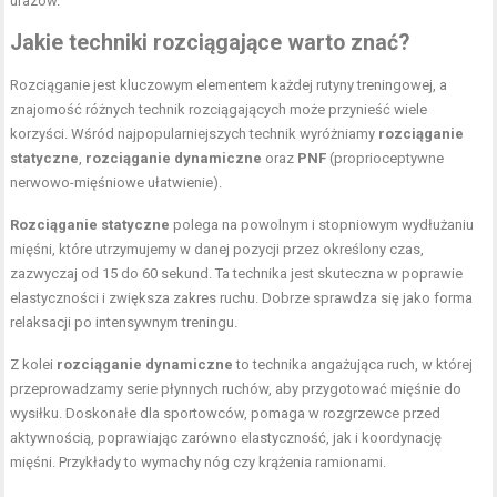
urazów.
Jakie techniki rozciągające warto znać?
Rozciąganie jest kluczowym elementem każdej rutyny treningowej, a
znajomość różnych technik rozciągających może przynieść wiele
korzyści. Wśród najpopularniejszych technik wyróżniamy
rozciąganie
statyczne
,
rozciąganie dynamiczne
oraz
PNF
(proprioceptywne
nerwowo-mięśniowe ułatwienie).
Rozciąganie statyczne
polega na powolnym i stopniowym wydłużaniu
mięśni, które utrzymujemy w danej pozycji przez określony czas,
zazwyczaj od 15 do 60 sekund. Ta technika jest skuteczna w poprawie
elastyczności i zwiększa zakres ruchu. Dobrze sprawdza się jako forma
relaksacji po intensywnym treningu.
Z kolei
rozciąganie dynamiczne
to technika angażująca ruch, w której
przeprowadzamy serie płynnych ruchów, aby przygotować mięśnie do
wysiłku. Doskonałe dla sportowców, pomaga w rozgrzewce przed
aktywnością, poprawiając zarówno elastyczność, jak i koordynację
mięśni. Przykłady to wymachy nóg czy krążenia ramionami.