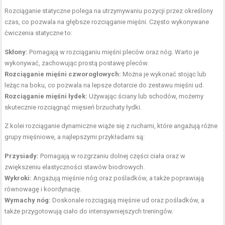
Rozciąganie statyczne polega na utrzymywaniu pozycji przez określony
czas, co pozwala na głębsze rozciąganie mięśni. Często wykonywane
ćwiczenia statyczne to:
Skłony:
Pomagają w rozciąganiu mięśni pleców oraz nóg. Warto je
wykonywać, zachowując prostą postawę pleców.
Rozciąganie mięśni czworogłowych:
Można je wykonać stojąc lub
leżąc na boku, co pozwala na lepsze dotarcie do zestawu mięśni ud.
Rozciąganie mięśni łydek:
Używając ściany lub schodów, możemy
skutecznie rozciągnąć mięsień brzuchaty łydki.
Z kolei rozciąganie dynamiczne wiąże się z ruchami, które angażują różne
grupy mięśniowe, a najlepszymi przykładami są:
Przysiady:
Pomagają w rozgrzaniu dolnej części ciała oraz w
zwiększeniu elastyczności stawów biodrowych.
Wykroki:
Angażują mięśnie nóg oraz pośladków, a także poprawiają
równowagę i koordynację.
Wymachy nóg:
Doskonale rozciągają mięśnie ud oraz pośladków, a
także przygotowują ciało do intensywniejszych treningów.