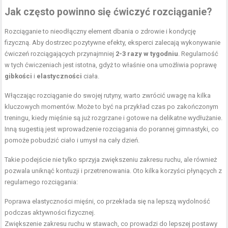
Jak często powinno się ćwiczyć rozciąganie?
Rozciąganie to nieodłączny element dbania o zdrowie i kondycję
fizyczną. Aby dostrzec pozytywne efekty, eksperci zalecają wykonywanie
ćwiczeń rozciągających przynajmniej
2-3 razy w tygodniu
. Regularność
w tych ćwiczeniach jest istotna, gdyż to właśnie ona umożliwia poprawę
gibkości
i
elastyczności
ciała.
Włączając rozciąganie do swojej rutyny, warto zwrócić uwagę na kilka
kluczowych momentów. Może to być na przykład czas po zakończonym
treningu, kiedy mięśnie są już rozgrzane i gotowe na delikatne wydłużanie.
Inną sugestią jest wprowadzenie rozciągania do porannej gimnastyki, co
pomoże pobudzić ciało i umysł na cały dzień.
Takie podejście nie tylko sprzyja zwiększeniu zakresu ruchu, ale również
pozwala uniknąć kontuzji i przetrenowania. Oto kilka korzyści płynących z
regularnego rozciągania:
Poprawa elastyczności mięśni, co przekłada się na lepszą wydolność
podczas aktywności fizycznej.
Zwiększenie zakresu ruchu w stawach, co prowadzi do lepszej postawy