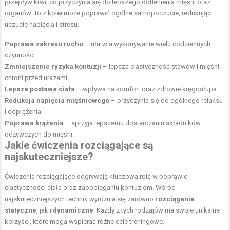
przepływ krwi, co przyczynia się do lepszego dotlenienia mięśni oraz
organów. To z kolei może poprawić ogólne samopoczucie, redukując
uczucie napięcia i stresu.
Poprawa zakresu ruchu
– ułatwia wykonywanie wielu codziennych
czynności.
Zmniejszenie ryzyka kontuzji
– lepsza elastyczność stawów i mięśni
chroni przed urazami.
Lepsza postawa ciała
– wpływa na komfort oraz zdrowie kręgosłupa.
Redukcja napięcia mięśniowego
– przyczynia się do ogólnego relaksu
i odprężenia.
Poprawa krążenia
– sprzyja lepszemu dostarczaniu składników
odżywczych do mięśni.
Jakie ćwiczenia rozciągające są
najskuteczniejsze?
Ćwiczenia rozciągające odgrywają kluczową rolę w poprawie
elastyczności ciała oraz zapobieganiu kontuzjom. Wśród
najskuteczniejszych technik wyróżnia się zarówno
rozciąganie
statyczne
, jak i
dynamiczne
. Każdy z tych rodzajów ma swoje unikalne
korzyści, które mogą wspierać różne cele treningowe.