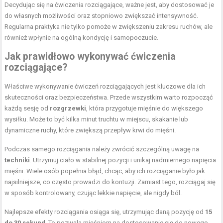
Decydując się na ćwiczenia rozciągające, ważne jest, aby dostosować je
do własnych możliwości oraz stopniowo zwiększać intensywność.
Regularna praktyka nie tylko pomoże w zwiększeniu zakresu ruchów, ale
również wpłynie na ogólną kondycję i samopoczucie.
Jak prawidłowo wykonywać ćwiczenia
rozciągające?
Właściwe wykonywanie ćwiczeń rozciągających jest kluczowe dla ich
skuteczności oraz bezpieczeństwa. Przede wszystkim warto rozpocząć
każdą sesję od
rozgrzewki
, która przygotuje mięśnie do większego
wysiłku. Może to być kilka minut truchtu w miejscu, skakanie lub
dynamiczne ruchy, które zwiększą przepływ krwi do mięśni.
Podczas samego rozciągania należy zwrócić szczególną uwagę na
techniki
. Utrzymuj ciało w stabilnej pozycji i unikaj nadmiernego napięcia
mięśni. Wiele osób popełnia błąd, chcąc, aby ich rozciąganie było jak
najsilniejsze, co często prowadzi do kontuzji. Zamiast tego, rozciągaj się
w sposób kontrolowany, czując lekkie napięcie, ale nigdy ból.
Najlepsze efekty rozciągania osiąga się, utrzymując daną pozycję od
15
do 30 sekund
. To pozwala mięśniom na dostosowanie się do nowego