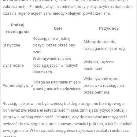
zakresu ruchu. Pamiętaj, aby nie zmieniać pozycji zbyt szybko i dać sobie
czas na regenerację mięśni między kolejnymi powtórzeniami.
Rodzaj
Opis
Przykłady
rozciągania
Rozciąganie w jednej
Skłony do przodu,
Statyczne
pozycji przez określony
rozciąganie mięśni nóg.
czas.
Wykonywanie ruchów
Wykroki, krążenia
Dynamczne
rozciągających w różnych
ramionami.
kierunkach.
Wykonywanie oporu
Polega na napinaniu mięśni,
Proprioceptywne
przeciwko rozciąganiu
a następnie ich rozluźnieniu.
przez partnera.
Rozciąganie powinno być częścią każdego programu treningowego,
ponieważ
zwiększa elastyczność
mięśni, zmniejsza ryzyko kontuzji i
poprawia ogólną wydolność. Pamiętaj, aby dostosować intensywność
ćwiczeń do swojego poziomu zaawansowania i potrzeb, a także słuchać
swojego ciała. W ten sposób osiągniesz najlepsze rezultaty i unikniesz