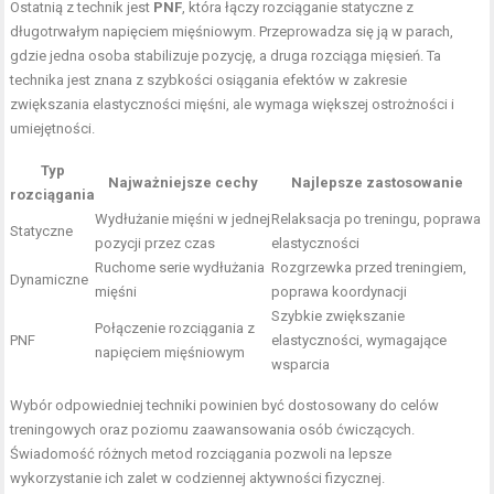
Ostatnią z technik jest
PNF
, która łączy rozciąganie statyczne z
długotrwałym napięciem mięśniowym. Przeprowadza się ją w parach,
gdzie jedna osoba stabilizuje pozycję, a druga rozciąga mięsień. Ta
technika jest znana z szybkości osiągania efektów w zakresie
zwiększania elastyczności mięśni, ale wymaga większej ostrożności i
umiejętności.
Typ
Najważniejsze cechy
Najlepsze zastosowanie
rozciągania
Wydłużanie mięśni w jednej
Relaksacja po treningu, poprawa
Statyczne
pozycji przez czas
elastyczności
Ruchome serie wydłużania
Rozgrzewka przed treningiem,
Dynamiczne
mięśni
poprawa koordynacji
Szybkie zwiększanie
Połączenie rozciągania z
PNF
elastyczności, wymagające
napięciem mięśniowym
wsparcia
Wybór odpowiedniej techniki powinien być dostosowany do celów
treningowych oraz poziomu zaawansowania osób ćwiczących.
Świadomość różnych metod rozciągania pozwoli na lepsze
wykorzystanie ich zalet w codziennej aktywności fizycznej.