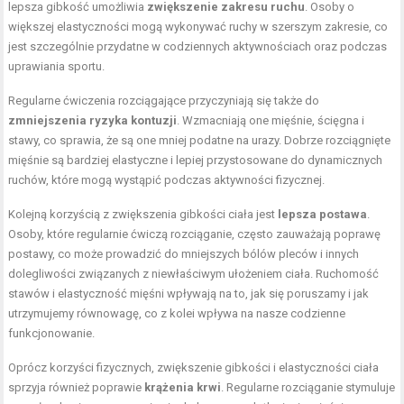
lepsza gibkość umożliwia
zwiększenie zakresu ruchu
. Osoby o
większej elastyczności mogą wykonywać ruchy w szerszym zakresie, co
jest szczególnie przydatne w codziennych aktywnościach oraz podczas
uprawiania sportu.
Regularne ćwiczenia rozciągające przyczyniają się także do
zmniejszenia ryzyka kontuzji
. Wzmacniają one mięśnie, ścięgna i
stawy, co sprawia, że są one mniej podatne na urazy. Dobrze rozciągnięte
mięśnie są bardziej elastyczne i lepiej przystosowane do dynamicznych
ruchów, które mogą wystąpić podczas aktywności fizycznej.
Kolejną korzyścią z zwiększenia gibkości ciała jest
lepsza postawa
.
Osoby, które regularnie ćwiczą rozciąganie, często zauważają poprawę
postawy, co może prowadzić do mniejszych bólów pleców i innych
dolegliwości związanych z niewłaściwym ułożeniem ciała. Ruchomość
stawów i elastyczność mięśni wpływają na to, jak się poruszamy i jak
utrzymujemy równowagę, co z kolei wpływa na nasze codzienne
funkcjonowanie.
Oprócz korzyści fizycznych, zwiększenie gibkości i elastyczności ciała
sprzyja również poprawie
krążenia krwi
. Regularne rozciąganie stymuluje