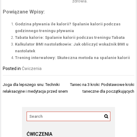
zdrowia.
Powiązane Wpisy:
Godzina pływania ile kalorii? Spalanie kalorii podczas
godzinnego treningu pływania
Tabata kalorie: Spalanie kalorii podczas treningu Tabata
Kalkulator BMI nastolatkowie: Jak obliczyć wskaźnik BMI u
nastolatek
Trening interwałowy: Skuteczna metoda na spalanie kalorii
Posted in
Ćwiczenia
Nawigacja
Joga dla lepszego snu: Techniki
Taniec na 3 kroki: Podstawowe kroki
wpisu
relaksacyjne i medytacja przed snem
taneczne dla początkujących
ĆWICZENIA