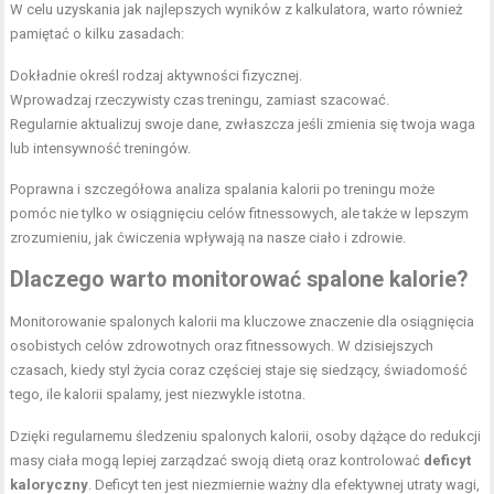
W celu uzyskania jak najlepszych wyników z kalkulatora, warto również
pamiętać o kilku zasadach:
Dokładnie określ rodzaj aktywności fizycznej.
Wprowadzaj rzeczywisty czas treningu, zamiast szacować.
Regularnie aktualizuj swoje dane, zwłaszcza jeśli zmienia się twoja waga
lub intensywność treningów.
Poprawna i szczegółowa analiza spalania kalorii po treningu może
pomóc nie tylko w osiągnięciu celów fitnessowych, ale także w lepszym
zrozumieniu, jak ćwiczenia wpływają na nasze ciało i zdrowie.
Dlaczego warto monitorować spalone kalorie?
Monitorowanie spalonych kalorii ma kluczowe znaczenie dla osiągnięcia
osobistych celów zdrowotnych oraz fitnessowych. W dzisiejszych
czasach, kiedy styl życia coraz częściej staje się siedzący, świadomość
tego, ile kalorii spalamy, jest niezwykle istotna.
Dzięki regularnemu śledzeniu spalonych kalorii, osoby dążące do redukcji
masy ciała mogą lepiej zarządzać swoją dietą oraz kontrolować
deficyt
kaloryczny
. Deficyt ten jest niezmiernie ważny dla efektywnej utraty wagi,