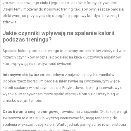
zrozumienia swojego ciała i jego reakcji na różne formy aktywności.
Dzięki temu możemy dostosować treningi tak, aby były jeszcze bardziej
efektywne, co przyczynia się do ogólnej poprawy kondycji fizycznej i
zdrowia.
Jakie czynniki wpływają na spalanie kalorii
podczas treningu?
Spalanie kalorii podczas treningu to złożony proces, który zależy od wielu
różnych czynników. Można je podzielić na kilka kluczowych aspektów,
które wpływają na efektywność ćwiczeń.
Intensywność ćwiczeń
jest jednym z najważniejszych czynników.
Ogólnie rzecz biorąc, im bardziej intensywne są ćwiczenia, tym więcej
kalorii spalamy w krótszym czasie. Przykładowo, trening interwałowy o
wysokiej intensywności może spalić więcej kalorii niż dłuższy bieg w
umiarkowanym tempie.
Czas trwania sesji treningowej
również ma znaczenie. Dłuższe treningi,
zwłaszcza te o stałej lub wyższej intensywności, mają tendencję do
spalenia większej liczby kalorii. Warto jednak pamiętać, że równie istotna
jest jakość ćwiczeń, a nie tylko ich długość.