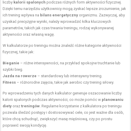
liczby
kalorii spalonych
podczas różnych form aktywności fizycznej.
Dzięki temu narzędziu użytkownicy mogą zyskać lepsze zrozumienie, jak
ich trening wpływa na
bilans energetyczny
organizmu. Zazwyczaj, aby
uzyskać precyzyjne wyniki, należy wprowadzić kilka kluczowych
parametrów, takich jak czas trwania treningu, rodzaj wykonywanej
aktywności oraz własną wagę.
W kalkulatorze po treningu można znaleźć różne kategorie aktywności
fizycznej, takie jak:
Bieganie
– różne intensywności, na przykład spokojne truchtanie lub
szybki bieg.
Jazda na rowerze
– standardowy lub intensywny trening.
Fitness
– różnorodne zajęcia, takie jak aerobic czy trening siłowy.
Po wprowadzeniu tych danych kalkulator generuje oszacowanie liczby
kalorii spalonych podczas aktywności, co może pomóc w
planowaniu
diety
oraz
treningów
. Regularne korzystanie z kalkulatora po treningu
pozwala śledzić postępy i dostosowywać cele, co jest ważne dla osób,
które chcą schudnąć, zwiększyć masę mięśniową, czy po prostu
poprawić swoją kondycję.