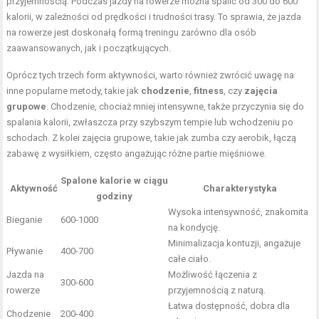
przyjemnością. Podczas jazdy na rowerze można spalić od 300 do 600
kalorii, w zależności od prędkości i trudności trasy. To sprawia, że jazda
na rowerze jest doskonałą formą treningu zarówno dla osób
zaawansowanych, jak i początkujących.
Oprócz tych trzech form aktywności, warto również zwrócić uwagę na
inne popularne metody, takie jak
chodzenie
,
fitness
, czy
zajęcia
grupowe
. Chodzenie, chociaż mniej intensywne, także przyczynia się do
spalania kalorii, zwłaszcza przy szybszym tempie lub wchodzeniu po
schodach. Z kolei zajęcia grupowe, takie jak zumba czy aerobik, łączą
zabawę z wysiłkiem, często angażując różne partie mięśniowe.
Spalone kalorie w ciągu
Aktywność
Charakterystyka
godziny
Wysoka intensywność, znakomita
Bieganie
600-1000
na kondycję.
Minimalizacja kontuzji, angażuje
Pływanie
400-700
całe ciało.
Jazda na
Możliwość łączenia z
300-600
rowerze
przyjemnością z naturą.
Łatwa dostępność, dobra dla
Chodzenie
200-400