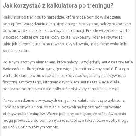
Jak korzystać z kalkulatora po treningu?
Kalkulator po treningu to narzędzie, które może pomóc w śledzeniu
postępów i zarządzaniu dietą. Aby z niego skorzystać, należy rozpocząć
od wprowadzenia kilku kluczowych informacji. Przede wszystkim, warto
wskazać
rodzaj ćwiczeń
, który został wykonany. Różne aktywności,
takie jak bieganie, jazda na rowerze czy siłownia, mają różne wskaźniki
spalania kalorii.
Kolejnym istotnym elementem, który należy uwzględnić, jest
czas trwania
ćwiczeń
. Im dłużej ćwiczymy, tym więcej kalorii możemy spalić. Dlatego
warto dokładnie wprowadzić czas, który poświęciliśmy na aktywność
fizyczną. Oprócz tego, istotnym czynnikiem jest nasza
waga ciała
,
ponieważ ma znaczenie dla obliczeń dotyczących spalania energii.
Po wprowadzeniu powyższych danych, kalkulator obliczy przybliżoną
ilość spalonych kalorii, co z kolei pozwoli na lepsze monitorowanie
efektywności treningów. Ważne jest, aby pamiętać, że różne ćwiczenia
mogą prowadzić do odmiennych rezultatów, a także różne osoby mogą
spalać kalorie w różnym tempie.