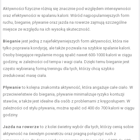
Aktywności fizyczne różnią się znacznie pod względem intensywności
oraz efektywności w spalaniu kalorii. Wśród najpopularniejszych form
ruchu, bieganie, pływanie oraz jazda na rowerze zajmują szczególne
miejsce ze względu na ich wysoką skuteczność.
Bieganie
jest jedną z najefektywniejszych form aktywności, która nie
tylko poprawia kondycję, ale także pozwala na szybkie spalanie kalorii.
Osoby biegające regularnie mogą spalić nawet 600-1000 kalorii w ciągu
godziny, w zależności od tempa i wagi ciała. Dzięki temu bieganie jest
często wybieraną formą treningu dla tych, którzy chcą szybko
zredukować masę ciała.
Pływanie
to kolejna znakomita aktywność, która angażuje całe ciało. W
przeciwieństwie do biegania, pływanie minimalizuje ryzyko kontuzji
stawów, a także jest idealne dla osób z problemami z kręgosłupem. W
zależności od stylu pływania, można spalić od 400 do 700 kalorii w ciągu
godziny.
Jazda na rowerze
to z kolei świetny wybór dla tych, którzy cenią sobie
aktywność na świeżym powietrzu oraz pragną połączyć ruch z