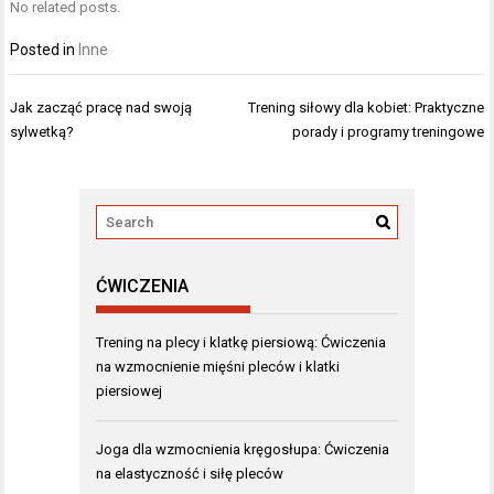
No related posts.
Posted in
Inne
Nawigacja
Jak zacząć pracę nad swoją
Trening siłowy dla kobiet: Praktyczne
wpisu
sylwetką?
porady i programy treningowe
ĆWICZENIA
Trening na plecy i klatkę piersiową: Ćwiczenia
na wzmocnienie mięśni pleców i klatki
piersiowej
Joga dla wzmocnienia kręgosłupa: Ćwiczenia
na elastyczność i siłę pleców