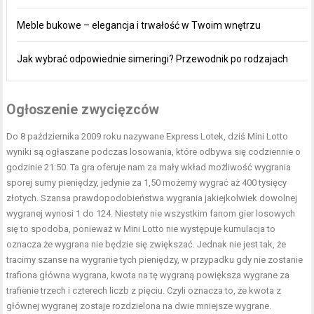
Meble bukowe – elegancja i trwałość w Twoim wnętrzu
Jak wybrać odpowiednie simeringi? Przewodnik po rodzajach
Ogłoszenie zwycięzców
Do 8 października 2009 roku nazywane Express Lotek, dziś
Mini Lotto
wyniki
są ogłaszane podczas losowania, które odbywa się codziennie o
godzinie 21:50. Ta gra oferuje nam za mały wkład możliwość wygrania
sporej sumy pieniędzy, jedynie za 1,50 możemy wygrać aż 400 tysięcy
złotych. Szansa prawdopodobieństwa wygrania jakiejkolwiek dowolnej
wygranej wynosi 1 do 124. Niestety nie wszystkim fanom gier losowych
się to spodoba, ponieważ w Mini Lotto nie występuje kumulacja to
oznacza że wygrana nie będzie się zwiększać. Jednak nie jest tak, że
tracimy szanse na wygranie tych pieniędzy, w przypadku gdy nie zostanie
trafiona główna wygrana, kwota na tę wygraną powiększa wygrane za
trafienie trzech i czterech liczb z pięciu. Czyli oznacza to, że kwota z
głównej wygranej zostaje rozdzielona na dwie mniejsze wygrane.