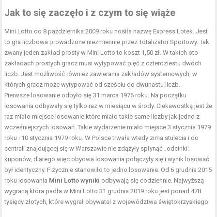
Jak to się zaczęło i z czym to się wiąże
Mini Lotto do 8 października 2009 roku nosiła nazwę Express Lotek. Jest
to gra liczbowa prowadzone niezmiennie przez Totalizator Sportowy. Tak
zwany jeden zakład prosty w Mini Lotto to koszt 1,50 zł. W takich oto
zakładach prostych gracz musi wytypować pięć z czterdziestu dwóch
liczb. Jest możliwość również zawierania zakładów systemowych, w
których gracz może wytypować od sześciu do dwunastu liczb.
Pierwsze losowanie odbyło się 31 marca 1976 roku. Na początku
losowania odbywały się tylko raz w miesiącu w środy. Ciekawostką jest że
raz miało miejsce losowanie które miało takie same liczby jak jedno z
wcześniejszych losowań. Takie wydarzenie miało miejsce 3 stycznia 1979
roku i 10 stycznia 1979 roku. W Polsce trwała wtedy zima stulecia i do
centrali znajdującej się w Warszawie nie zdążyły spłynąć „odcinki:
kuponów, dlatego więc obydwa losowania połączyły się i wynik losować
był identyczny. Fizycznie stanowiło to jedno losowanie. Od 6 grudnia 2015
roku losowania
Mini Lotto wyniki
odbywają się codziennie. Najwyższą
wygraną która padła w Mini Lotto 31 grudnia 2019 roku jest ponad 478
tysięcy złotych, które wygrał obywatel z województwa świętokrzyskiego.