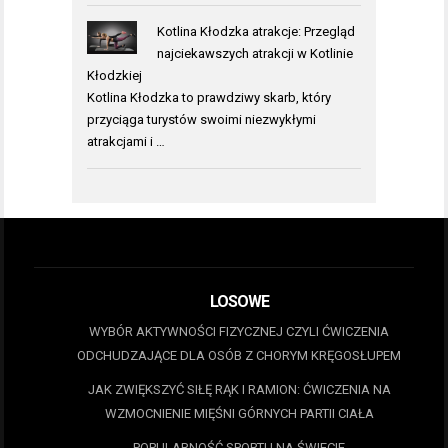
Kotlina Kłodzka atrakcje: Przegląd
najciekawszych atrakcji w Kotlinie
Kłodzkiej
Kotlina Kłodzka to prawdziwy skarb, który
przyciąga turystów swoimi niezwykłymi
atrakcjami i …
LOSOWE
WYBÓR AKTYWNOŚCI FIZYCZNEJ CZYLI ĆWICZENIA
ODCHUDZAJĄCE DLA OSÓB Z CHORYM KRĘGOSŁUPEM
JAK ZWIĘKSZYĆ SIŁĘ RĄK I RAMION: ĆWICZENIA NA
WZMOCNIENIE MIĘŚNI GÓRNYCH PARTII CIAŁA
POPULARNOŚĆ SPORTU NA ŚWIECIE