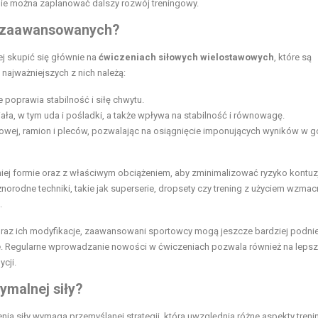
nie można zaplanować dalszy rozwój treningowy.
la zaawansowanych?
j skupić się głównie na
ćwiczeniach siłowych wielostawowych
, które są
najważniejszych z nich należą:
e poprawia stabilność i siłę chwytu.
iała, w tym uda i pośladki, a także wpływa na stabilność i równowagę.
siowej, ramion i pleców, pozwalając na osiągnięcie imponujących wyników w g
j formie oraz z właściwym obciążeniem, aby zminimalizować ryzyko kontuzj
odne techniki, takie jak superserie, dropsety czy trening z użyciem wzmac
.
oraz ich modyfikacje, zaawansowani sportowcy mogą jeszcze bardziej podni
we. Regularne wprowadzanie nowości w ćwiczeniach pozwala również na leps
cji.
ymalnej siły?
a siły wymaga przemyślanej strategii, która uwzględnia różne aspekty treni