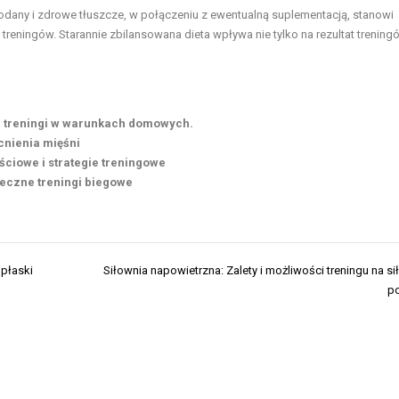
dany i zdrowe tłuszcze, w połączeniu z ewentualną suplementacją, stanowi
reningów. Starannie zbilansowana dieta wpływa nie tylko na rezultat treningó
i treningi w warunkach domowych.
ocnienia mięśni
ciowe i strategie treningowe
teczne treningi biegowe
 płaski
Siłownia napowietrzna: Zalety i możliwości treningu na si
po