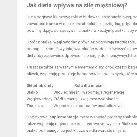
Jak dieta wpływa na siłę mięśniową?
Dieta odgrywa kluczową rolę w budowaniu siły mięśniowej, 
zawartość
białka
w diecie jest absolutnie niezbędna, gdyż b
powinny dążyć do spożywania białka w każdym posiłku, aby w
Oprócz białka,
węglowodany
również odgrywają istotną rolę
pomaga utrzymać wysoką wydolność podczas ćwiczeń siłowych
diety, aby zapewnić odpowiednią energię do intensywnych tre
Tłuszcze także są ważnym elementem diety, choć często bag
oliwek, wspierają produkcję hormonów anabolicznych, które s
Składnik diety
Rola dla mięśni
Białko
Budulec mięśni, wspomaga regenerację
Węglowodany
Źródło energii, zwiększa wydolność
Tłuszcze
Wsparcie dla hormonów anabolicznych
Dodatkowo,
suplementacja
może wspierać procesy anaboliczn
także wspierają regenerację po intensywnym wysiłku. Białko s
białka po treningu, co jest kluczowe dla wzrostu mięśni.