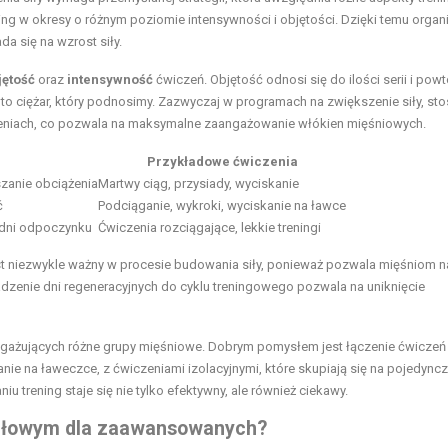
ing w okresy o różnym poziomie intensywności i objętości. Dzięki temu orga
a się na wzrost siły.
jętość
oraz
intensywność
ćwiczeń. Objętość odnosi się do ilości serii i pow
 ciężar, który podnosimy. Zazwyczaj w programach na zwiększenie siły, stos
ążeniach, co pozwala na maksymalne zaangażowanie włókien mięśniowych.
Przykładowe ćwiczenia
zanie obciążenia
Martwy ciąg, przysiady, wyciskanie
ć
Podciąganie, wykroki, wyciskanie na ławce
 dni odpoczynku
Ćwiczenia rozciągające, lekkie treningi
t niezwykle ważny w procesie budowania siły, ponieważ pozwala mięśniom n
zenie dni regeneracyjnych do cyklu treningowego pozwala na uniknięcie
ngażujących różne grupy mięśniowe. Dobrym pomysłem jest łączenie ćwiczeń
anie na ławeczce, z ćwiczeniami izolacyjnymi, które skupiają się na pojedync
iu trening staje się nie tylko efektywny, ale również ciekawy.
 siłowym dla zaawansowanych?