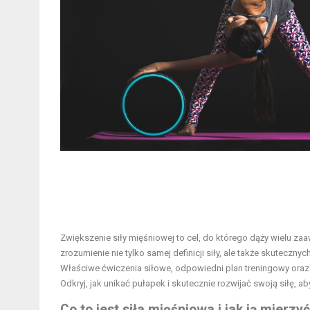
Zwiększenie siły mięśniowej to cel, do którego dąży wielu z
zrozumienie nie tylko samej definicji siły, ale także skutec
Właściwe ćwiczenia siłowe, odpowiedni plan treningowy oraz
Odkryj, jak unikać pułapek i skutecznie rozwijać swoją siłę, 
Co to jest siła mięśniowa i jak ją mierzy