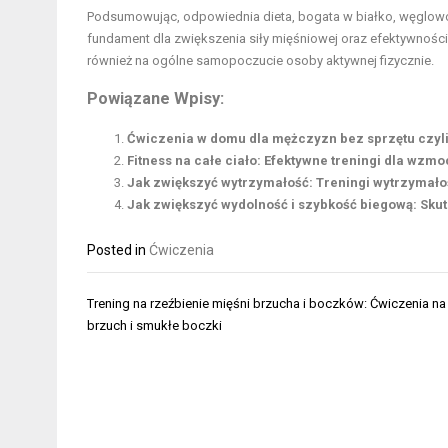
Podsumowując, odpowiednia dieta, bogata w białko, węglowo
fundament dla zwiększenia siły mięśniowej oraz efektywności t
również na ogólne samopoczucie osoby aktywnej fizycznie.
Powiązane Wpisy:
Ćwiczenia w domu dla mężczyzn bez sprzętu czyl
Fitness na całe ciało: Efektywne treningi dla wzm
Jak zwiększyć wytrzymałość: Treningi wytrzymałoś
Jak zwiększyć wydolność i szybkość biegową: Sku
Posted in
Ćwiczenia
Nawigacja
Trening na rzeźbienie mięśni brzucha i boczków: Ćwiczenia na
wpisu
brzuch i smukłe boczki