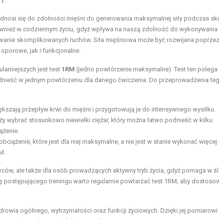
dnosi się do zdolności mięśni do generowania maksymalnej siły podczas sk
 również w codziennym życiu, gdyż wpływa na naszą zdolność do wykonywania
wanie skomplikowanych ruchów. Siła mięśniowa może być rozwijana poprze
porowe, jak i funkcjonalne.
larniejszych jest test
1RM
(jedno powtórzenie maksymalne). Test ten polega
odnieść w jednym powtórzeniu dla danego ćwiczenia. Do przeprowadzenia teg
kszają przepływ krwi do mięśni i przygotowują je do intensywnego wysiłku.
 wybrać stosunkowo niewielki ciężar, który można łatwo podnieść w kilku
ążenie.
iążenie, które jest dla niej maksymalne, a nie jest w stanie wykonać więcej 
M.
owców, ale także dla osób prowadzących aktywny tryb życia, gdyż pomaga w ś
 postępującego treningu warto regularnie powtarzać test 1RM, aby dostoso
drowia ogólnego, wytrzymałości oraz funkcji życiowych. Dzięki jej pomiarow