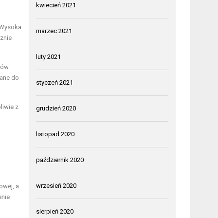
kwiecień 2021
. Wysoka
marzec 2021
znie
luty 2021
nów
zane do
styczeń 2021
liwie z
grudzień 2020
listopad 2020
październik 2020
wrzesień 2020
owej, a
enie
sierpień 2020