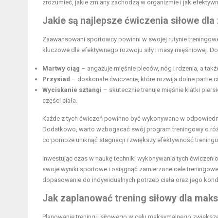
zrozumieć, jakie zmiany zachodzą w organizmie i jak efektyw
Jakie są najlepsze ćwiczenia siłowe d
Zaawansowani sportowcy powinni w swojej rutynie treningowe
kluczowe dla efektywnego rozwoju siły i masy mięśniowej. Do 
Martwy ciąg
– angażuje mięśnie pleców, nóg i rdzenia, a takż
Przysiad
– doskonałe ćwiczenie, które rozwija dolne partie c
Wyciskanie sztangi
– skutecznie trenuje mięśnie klatki pier
części ciała.
Każde z tych ćwiczeń powinno być wykonywane w odpowiednie
Dodatkowo, warto wzbogacać swój program treningowy o różnor
co pomoże uniknąć stagnacji i zwiększy efektywność treningu
Inwestując czas w naukę techniki wykonywania tych ćwiczeń 
swoje wyniki sportowe i osiągnąć zamierzone cele treningo
dopasowanie do indywidualnych potrzeb ciała oraz jego kondy
Jak zaplanować trening siłowy dla maks
Planowanie treningu siłowego w celu maksymalnego zwiększeni