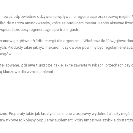
ponieważ odpowiednie odżywienie wpływa na regenerację oraz rozwój mięśni
iałko dostarcza aminokwasów, które są budulcem mięśni. Osoby aktywne fizyc
spierać procesy regeneracyjne po treningach.
, stanowiąc główne źródło energii dla organizmu. Właściwa ilość węglowoda
. Produkty takie jak ryż, makaron, czy owoce powinny być regularnie włąc
ningów.
atelizowane.
Zdrowe tłuszcze
, takie jak te zawarte w rybach, orzechach czy o
ą kluczowe dla wzrostu mięśni.
e. Preparaty takie jak kreatyna są znane z poprawy wydolności i siły mięśni
erwatkowe to kolejny popularny suplement, który umożliwia szybkie dostarcz