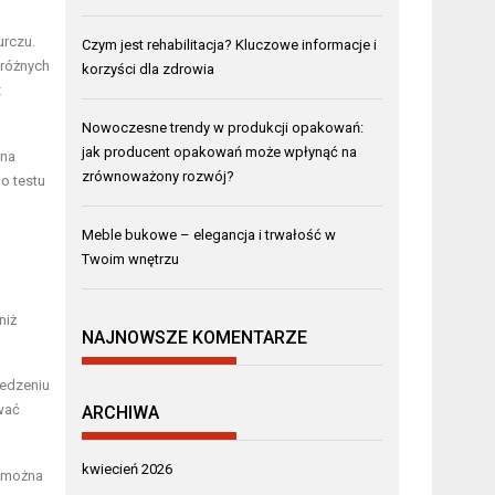
urczu.
Czym jest rehabilitacja? Kluczowe informacje i
 różnych
korzyści dla zdrowia
z
Nowoczesne trendy w produkcji opakowań:
jak producent opakowań może wpłynąć na
 na
zrównoważony rozwój?
o testu
Meble bukowe – elegancja i trwałość w
Twoim wnętrzu
niż
NAJNOWSZE KOMENTARZE
ledzeniu
wać
ARCHIWA
kwiecień 2026
i można