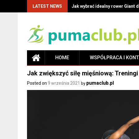
LATEST NEWS
Jak wybrać idealny rower Giant
HOME
WSPÓŁPRACA I KON
Jak zwiększyć siłę mięśniową: Trening
pumaclub.pl
Posted on
9 września 2021
by