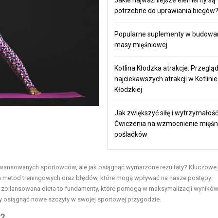
Jakie najważniejsze elementy są
potrzebne do uprawiania biegów
Popularne suplementy w budowa
masy mięśniowej
Kotlina Kłodzka atrakcje: Przeglą
najciekawszych atrakcji w Kotlinie
Kłodzkiej
Jak zwiększyć siłę i wytrzymałość
Ćwiczenia na wzmocnienie mięśni
pośladków
aawansowanych sportowców, ale jak osiągnąć wymarzone rezultaty? Kluczowe 
znych metod treningowych oraz błędów, które mogą wpływać na nasze postępy.
 zbilansowana dieta to fundamenty, które pomogą w maksymalizacji wyników
aby osiągnąć nowe szczyty w swojej sportowej przygodzie.
ć?