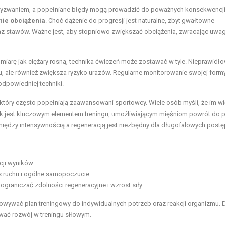
yzwaniem, a popełniane błędy mogą prowadzić do poważnych konsekwencji
nie obciążenia
. Choć dążenie do progresji jest naturalne, zbyt gwałtowne
az stawów. Ważne jest, aby stopniowo zwiększać obciążenia, zwracając uwa
 miarę jak ciężary rosną, technika ćwiczeń może zostawać w tyle. Nieprawidł
, ale również zwiększa ryzyko urazów. Regularne monitorowanie swojej formy
odpowiedniej techniki.
 który często popełniają zaawansowani sportowcy. Wiele osób myśli, że im wi
k jest kluczowym elementem treningu, umożliwiającym mięśniom powrót do p
iędzy intensywnością a regeneracją jest niezbędny dla długofalowych post
cji wyników.
s ruchu i ogólne samopoczucie.
graniczać zdolności regeneracyjne i wzrost siły.
sowywać plan treningowy do indywidualnych potrzeb oraz reakcji organizmu. D
wać rozwój w treningu siłowym.