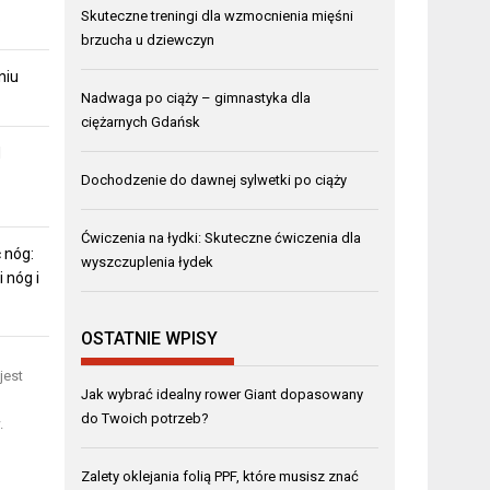
Skuteczne treningi dla wzmocnienia mięśni
?
brzucha u dziewczyn
niu
Nadwaga po ciąży – gimnastyka dla
ciężarnych Gdańsk
d
Dochodzenie do dawnej sylwetki po ciąży
Ćwiczenia na łydki: Skuteczne ćwiczenia dla
 nóg:
wyszczuplenia łydek
 nóg i
OSTATNIE WPISY
jest
Jak wybrać idealny rower Giant dopasowany
do Twoich potrzeb?
.
Zalety oklejania folią PPF, które musisz znać