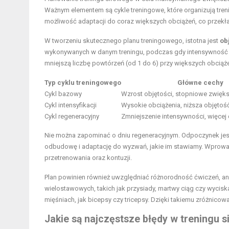
Ważnym elementem są cykle treningowe, które organizują tren
możliwość adaptacji do coraz większych obciążeń, co przekład
W tworzeniu skutecznego planu treningowego, istotna jest
ob
wykonywanych w danym treningu, podczas gdy intensywność to
mniejszą liczbę powtórzeń (od 1 do 6) przy większych obci
Typ cyklu treningowego
Główne cechy
Cykl bazowy
Wzrost objętości, stopniowe zwięks
Cykl intensyfikacji
Wysokie obciążenia, niższa objętoś
Cykl regeneracyjny
Zmniejszenie intensywności, więcej
Nie można zapominać o dniu regeneracyjnym. Odpoczynek jes
odbudowę i adaptację do wyzwań, jakie im stawiamy. Wprowad
przetrenowania oraz kontuzji.
Plan powinien również uwzględniać różnorodność ćwiczeń, a
wielostawowych, takich jak przysiady, martwy ciąg czy wycisk
mięśniach, jak bicepsy czy tricepsy. Dzięki takiemu zróżnicowan
Jakie są najczęstsze błędy w treningu