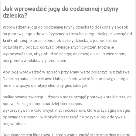
Jak wprowadzić jogę do codziennej rutyny
dziecka?
Wprowadzenie jogi do codziennej rutyny dziecka to doskonały sposób
na poprawę jego zdrowia fizycznego i psychicznego. Najlepiej zacząć od
krótkich sesji
, które nie będą obciążały dziecka, a jednocześnie
pozwolą mu poczuć korzyści płynące z tych ćwiczeń. Można je
wykonywać rano, aby pobudzić energię na resztę dnia, lub wieczorem,
aby pomóc w relaksacji przed snem.
Aby jogę wprowadzić w sposób przyjemny, warto połączyć ją z zabawą.
Dzieci są naturalnie ciekawe i lubią naśladować różne postawy, dlatego
można włączyć do rutyny elementy gier, takie jak:
naśladowanie zwierząt – dziecko może przyjąć postawę kota lub psa, co
sprawi, że zajęcia będą bardziej interesujące;
wykorzystywanie kolorowych mat i akcesoriów, które przyciągną uwagę;
opowiadanie historii, w których poszczególne pozycje jogi odgrywają
rolę w fabule.
Regularność jest kluczowa. Dlatego warto ustalić stałe pory dnia na jogę,