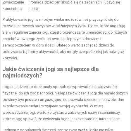
Zwiększenie
Pomaga dzieciom skupić się na zadaniach i uczyć się
koncentracji
lepiej.
Praktykowanie jogi w młodym wieku może również przyczynić się do
rozwoju zdrowych nawyków w późniejszym życiu. Dzieci, które angażują
się w regularne zajęcia jogi, często przenoszą te umiejętności do różnych
aspektów swojego życia, co owocuje lepszym zdrowiem i
samopoczuciem w dorosłości. Dlatego warto zachęcać dzieci do
odkrywania tej formy aktywności, aby mogły czerpać z niej jak najwięcej
korzyści.
Jakie ćwiczenia jogi są najlepsze dla
najmłodszych?
Joga dla dzieci to doskonały sposób na wprowadzenie aktywności
fizycznej do ich codzienności. Najlepsze ćwiczenia jogi dla najmłodszych
powinny być
proste i angażujące
, co pozwala dzieciom na swobodne
eksplorowanie ruchu i rozwijanie swojej wyobraźni. W miarę
wprowadzania jogi, warto korzystać z zabawnych nazw i scenariuszy,
które mogą sprawić, że ćwiczenia będą jeszcze bardziej interesujące.
Jednym z popularnych ćwiczeń jest pozycja
Węża
, która nie tylko