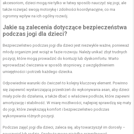
akcesoriom, dzieci mogą nie tylko w łatwy sposób nauczyć się jogi, ale
także rozwijać swoją motorykę i zdolności koordynacyjne, co ma
ogromny wpływ na ich ogólny rozwój.
Jakie są zalecenia dotyczące bezpieczeństwa
podczas jogi dla dzieci?
Bezpieczeństwo podczas jogi dla dzieci jest niezwykle ważne, ponieważ
młody organizm jest wciąż w fazie rozwoju. Należy unikać zbyt trudnych
pozycji, które mogą prowadzić do kontuzji lub dyskomfortu. Warto
wprowadzać ćwiczenia w sposób stopniowy, z uwzględnieniem
umiejętności i potrzeb każdego dziecka.
Odpowiednie warunki do ćwiczeń to kolejny kluczowy element. Powinno
się zapewnić wystarczającą przestrzeń do wykonywania asan, aby dzieci
miały pole do działania, a także dbać o właściwe podłoże, które zapewni
amortyzację i stabilność. W miarę możliwości, najlepiej sprawdzą się maty
do jogi, które zwiększają komfort i bezpieczeństwo podczas
wykonywania różnych pozycji.
Podczas zajęć jogi dla dzieci, zaleca się, aby towarzyszył im dorosły –
nauczyciel lub rodzic. Osoby te mogą nie tylko przypilnować