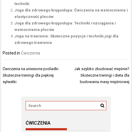
techniki
Joga dla zdrowego kręgosłupa: Ćwiczenia na wzmocnienie i
elastyczność pleców
Joga dla zdrowego kręgosłupa: Techniki rozciągania i
wzmocnienia pleców
Joga na trawienie: Skuteczne pozycje i techniki jogi dla
zdrowego trawienia
Posted in
Ćwiczenia
Nawigacja
Ćwiczenia na uniesione pośladki:
Jak szybko zbudować mięśnie?
wpisu
Skuteczne treningi dla pięknej
Skuteczne treningi i dieta dla
sylwetki
budowania masy mięśniowej
ĆWICZENIA