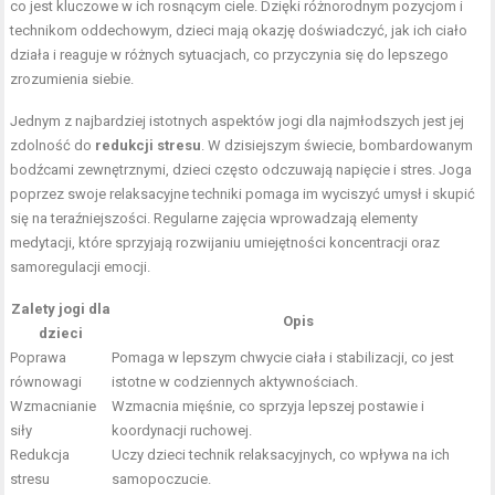
co jest kluczowe w ich rosnącym ciele. Dzięki różnorodnym pozycjom i
technikom oddechowym, dzieci mają okazję doświadczyć, jak ich ciało
działa i reaguje w różnych sytuacjach, co przyczynia się do lepszego
zrozumienia siebie.
Jednym z najbardziej istotnych aspektów jogi dla najmłodszych jest jej
zdolność do
redukcji stresu
. W dzisiejszym świecie, bombardowanym
bodźcami zewnętrznymi, dzieci często odczuwają napięcie i stres. Joga
poprzez swoje relaksacyjne techniki pomaga im wyciszyć umysł i skupić
się na teraźniejszości. Regularne zajęcia wprowadzają elementy
medytacji, które sprzyjają rozwijaniu umiejętności koncentracji oraz
samoregulacji emocji.
Zalety jogi dla
Opis
dzieci
Poprawa
Pomaga w lepszym chwycie ciała i stabilizacji, co jest
równowagi
istotne w codziennych aktywnościach.
Wzmacnianie
Wzmacnia mięśnie, co sprzyja lepszej postawie i
siły
koordynacji ruchowej.
Redukcja
Uczy dzieci technik relaksacyjnych, co wpływa na ich
stresu
samopoczucie.