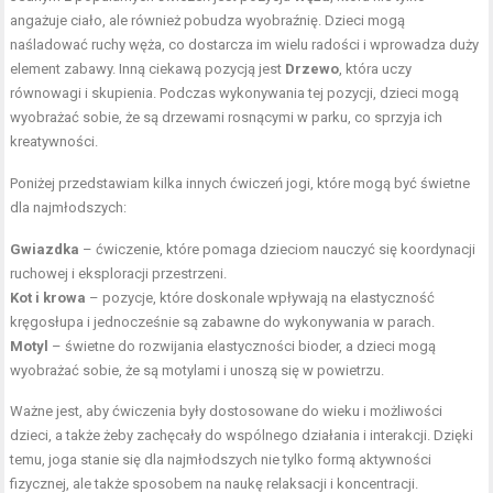
angażuje ciało, ale również pobudza wyobraźnię. Dzieci mogą
naśladować ruchy węża, co dostarcza im wielu radości i wprowadza duży
element zabawy. Inną ciekawą pozycją jest
Drzewo
, która uczy
równowagi i skupienia. Podczas wykonywania tej pozycji, dzieci mogą
wyobrażać sobie, że są drzewami rosnącymi w parku, co sprzyja ich
kreatywności.
Poniżej przedstawiam kilka innych ćwiczeń jogi, które mogą być świetne
dla najmłodszych:
Gwiazdka
– ćwiczenie, które pomaga dzieciom nauczyć się koordynacji
ruchowej i eksploracji przestrzeni.
Kot i krowa
– pozycje, które doskonale wpływają na elastyczność
kręgosłupa i jednocześnie są zabawne do wykonywania w parach.
Motyl
– świetne do rozwijania elastyczności bioder, a dzieci mogą
wyobrażać sobie, że są motylami i unoszą się w powietrzu.
Ważne jest, aby ćwiczenia były dostosowane do wieku i możliwości
dzieci, a także żeby zachęcały do wspólnego działania i interakcji. Dzięki
temu, joga stanie się dla najmłodszych nie tylko formą aktywności
fizycznej, ale także sposobem na naukę relaksacji i koncentracji.