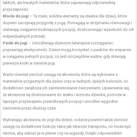
lekkich, ale trwałych materiałów, które zapewniają odpowiednią
przyczepność.
Klocki do jogi
– Te małe, solidne elementy są idealne dla dzieci, które
dopiero zaczynają przygodę z jogą. Pomagają w utrzymaniu równowagi i
ułatwiają osiąganie trudniejszych pozycji, dostosowując wysokość do ich
indywidualnych potrzeb.
Paski do jogi
– Umożliwiają dzieciom łatwiejsze rozciąganie i
poprawiają elastyczność. Dzieci mogą korzystać z pasków do wsparcia
w osiąganiu pełnych pozycji, co jest szczególnie ważne, gdy stawiają
pierwsze kroki w świecie jogi.
Warto również zwrócić uwagę na akcesoria, które są wykonane z
materiałów przyjaznych dla dzieci oraz w ładnych, żywych kolorach, co
dodatkowo zwiększa ich zainteresowanie ćwiczeniami. Upewnienie się,
że akcesoria są dostosowane do wieku i wzrostu dziecka, pomoże w
lepszym przyswajaniu prawidłowych pozycji i umożliwi wygodne
ćwiczenie przez dłuższy czas.
Wybierając akcesoria do jogi dla dzieci, rodzice powinni także zwrócić
uwagę na dodatkowe funkcje, takie jak łatwość transportu, co może być
istotne, aby zabrać je w plener czy na wyjazdy. Dzięki odpowiednim