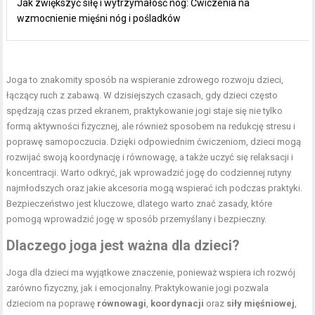
Jak zwiększyć siłę i wytrzymałość nóg: Ćwiczenia na
wzmocnienie mięśni nóg i pośladków
Joga to znakomity sposób na wspieranie zdrowego rozwoju dzieci,
łączący ruch z zabawą. W dzisiejszych czasach, gdy dzieci często
spędzają czas przed ekranem, praktykowanie jogi staje się nie tylko
formą aktywności fizycznej, ale również sposobem na redukcję stresu i
poprawę samopoczucia. Dzięki odpowiednim ćwiczeniom, dzieci mogą
rozwijać swoją koordynację i równowagę, a także uczyć się relaksacji i
koncentracji. Warto odkryć, jak wprowadzić jogę do codziennej rutyny
najmłodszych oraz jakie akcesoria mogą wspierać ich podczas praktyki.
Bezpieczeństwo jest kluczowe, dlatego warto znać zasady, które
pomogą wprowadzić jogę w sposób przemyślany i bezpieczny.
Dlaczego joga jest ważna dla dzieci?
Joga dla dzieci ma wyjątkowe znaczenie, ponieważ wspiera ich rozwój
zarówno fizyczny, jak i emocjonalny. Praktykowanie jogi pozwala
dzieciom na poprawę
równowagi
,
koordynacji
oraz
siły mięśniowej
,