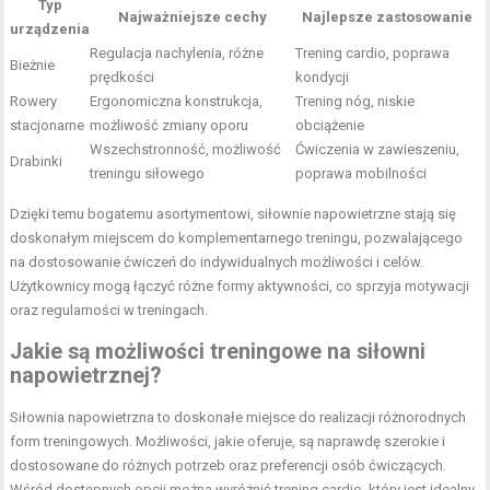
Typ
Najważniejsze cechy
Najlepsze zastosowanie
urządzenia
Regulacja nachylenia, różne
Trening cardio, poprawa
Bieżnie
prędkości
kondycji
Rowery
Ergonomiczna konstrukcja,
Trening nóg, niskie
stacjonarne
możliwość zmiany oporu
obciążenie
Wszechstronność, możliwość
Ćwiczenia w zawieszeniu,
Drabinki
treningu siłowego
poprawa mobilności
Dzięki temu bogatemu asortymentowi, siłownie napowietrzne stają się
doskonałym miejscem do komplementarnego treningu, pozwalającego
na dostosowanie ćwiczeń do indywidualnych możliwości i celów.
Użytkownicy mogą łączyć różne formy aktywności, co sprzyja motywacji
oraz regularności w treningach.
Jakie są możliwości treningowe na siłowni
napowietrznej?
Siłownia napowietrzna to doskonałe miejsce do realizacji różnorodnych
form treningowych. Możliwości, jakie oferuje, są naprawdę szerokie i
dostosowane do różnych potrzeb oraz preferencji osób ćwiczących.
Wśród dostępnych opcji można wyróżnić trening cardio, który jest idealny