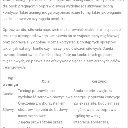
dla osób pragnących poprawić swoją wydolność i utrzymać dobrą
kondycję. Takie treningi mogą przybierać różne formy, takie jak bieganie,
jazda na rowerze czy zajęcia aerobiku.
Oprócz cardio, siłownia napowietrzna to również znakomite miejsce do
realizacji treningu siłowego. Umożliwia on rozwijanie masy mięśniowej
oraz poprawę siły ogólnej. Można korzystać z dostępnych sprzętów,
takich jak sztangi, hantle czy maszyny do ćwiczeń siłowych. Dzięki
różnorodności ćwiczeń można skupić się na konkretnych grupach
mięśniowych, co pozwala na efektywne osiąganie zamierzonych celów
treningowych.
Typ
Opis
Korzyści
treningu
Treningi poprawiające
Spala kalorie, zwiększa
Cardio
wydolność sercowo-naczyniową.
energię i poprawia kondycję.
Ćwiczenia z wykorzystaniem
Zwiększa siłę, buduje masę
Siłowy
ciężarów i sprzętu do budowy
mięśniową oraz poprawia
masy mięśniowej.
ogólną sylwetkę.
Zajęcia prowadzone przez
Integracja społeczna,