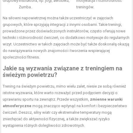
Grupowy
instruktora, np. jogi, aerobiku,
motywacja i różnorodność
Zumba.
treningów.
Na siłowni napowietrznej można także uczestniczyć w zajęciach
grupowych, które sprzyjają integracji z innymi osobami. Takie treningi,
prowadzone przez doświadczonych instruktorów, często oferują nowe
techniki i różnorodność ćwiczeń, co dodatkowo motywuje do regularnych
wizyt. Uczestnictwo w takich zajęciach może być także doskonałą okazją
do nawiązywania nowych znajomości i tworzenia wspierającej
społeczności fitness.
Jakie są wyzwania związane z treningiem na
świeżym powietrzu?
Trening na świeżym powietrzu, mimo wielu zalet, niesie ze sobą również
istotne wyzwania, które warto rozważyć przed podjęciem decyzji o
uprawianiu sportu na zewnątrz. Przede wszystkim,
zmienne warunki
atmosferyczne
mogą znacząco wpłynąć na komfort i bezpieczeństwo
ćwiczeń. Deszcz, silny wiatr czy ekstremalne temperatury mogą
zniechęcać do aktywności fizycznej, a także zwiększać ryzyko
wystąpienia różnych dolegliwości zdrowotnych.