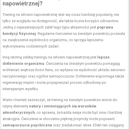
napowietrznej?
Trening na siłowni napowietrznej stał się coraz bardziej popularny, nie
tylko ze względu na dostępność, ale także liczne korzyści zdrowotne.
Jedną z najważniejszych zalet tego typu aktywności jest
poprawa
kondycji fizycznej
. Regularne ćwiczenie na świeżym powietrzu pozwala
na zwiększenie wydolności organizmu, co sprzyja lepszemu
wykonywaniu codziennych zadań.
Inną istotną zaletą treningu na siłowni napowietrznej jest
lepsze
dotlenienie organizmu
. Ćwiczenia na otwartym powietrzu pomagają
wchłaniać większe ilości tlenu, co wpływa na wydolność układu sercowo-
naczyniowego oraz ogólne samopoczucie. Dotlenienie wspomaga także
regenerację mięśni i może przyspieszać proces odbudowy po
intensywnym wysiłku.
Warto również zaznaczyć, że trening na świeżym powietrzu wnosi do
rutyny elementy
natury i zmieniających się warunków
atmosferycznych
, co sprawia, że każda sesja może być inna i bardziej
atrakcyjna. Ćwiczenie w otoczeniu pięknej przyrody może poprawić
samopoczucie psychiczne
oraz zredukować stres. Efekt ten osiągany