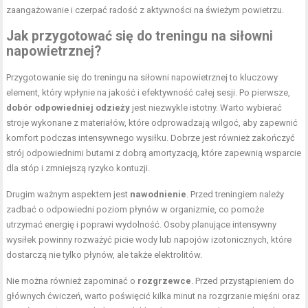
zaangażowanie i czerpać radość z aktywności na świeżym powietrzu.
Jak przygotować się do treningu na siłowni
napowietrznej?
Przygotowanie się do treningu na siłowni napowietrznej to kluczowy
element, który wpłynie na jakość i efektywność całej sesji. Po pierwsze,
dobór odpowiedniej odzieży
jest niezwykle istotny. Warto wybierać
stroje wykonane z materiałów, które odprowadzają wilgoć, aby zapewnić
komfort podczas intensywnego wysiłku. Dobrze jest również zakończyć
strój odpowiednimi butami z dobrą amortyzacją, które zapewnią wsparcie
dla stóp i zmniejszą ryzyko kontuzji.
Drugim ważnym aspektem jest
nawodnienie
. Przed treningiem należy
zadbać o odpowiedni poziom płynów w organizmie, co pomoże
utrzymać energię i poprawi wydolność. Osoby planujące intensywny
wysiłek powinny rozważyć picie wody lub napojów izotonicznych, które
dostarczą nie tylko płynów, ale także elektrolitów.
Nie można również zapominać o
rozgrzewce
. Przed przystąpieniem do
głównych ćwiczeń, warto poświęcić kilka minut na rozgrzanie mięśni oraz