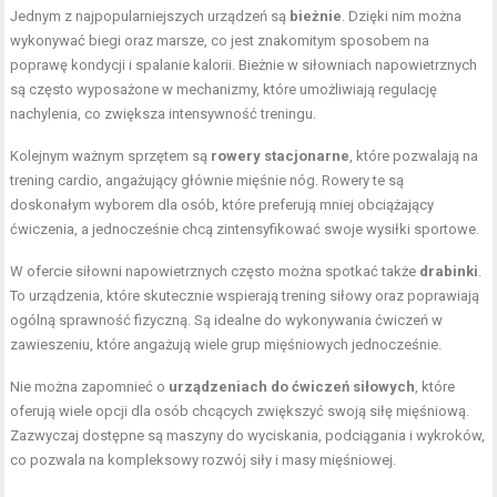
Jednym z najpopularniejszych urządzeń są
bieżnie
. Dzięki nim można
wykonywać biegi oraz marsze, co jest znakomitym sposobem na
poprawę kondycji i spalanie kalorii. Bieżnie w siłowniach napowietrznych
są często wyposażone w mechanizmy, które umożliwiają regulację
nachylenia, co zwiększa intensywność treningu.
Kolejnym ważnym sprzętem są
rowery stacjonarne
, które pozwalają na
trening cardio, angażujący głównie mięśnie nóg. Rowery te są
doskonałym wyborem dla osób, które preferują mniej obciążający
ćwiczenia, a jednocześnie chcą zintensyfikować swoje wysiłki sportowe.
W ofercie siłowni napowietrznych często można spotkać także
drabinki
.
To urządzenia, które skutecznie wspierają trening siłowy oraz poprawiają
ogólną sprawność fizyczną. Są idealne do wykonywania ćwiczeń w
zawieszeniu, które angażują wiele grup mięśniowych jednocześnie.
Nie można zapomnieć o
urządzeniach do ćwiczeń siłowych
, które
oferują wiele opcji dla osób chcących zwiększyć swoją siłę mięśniową.
Zazwyczaj dostępne są maszyny do wyciskania, podciągania i wykroków,
co pozwala na kompleksowy rozwój siły i masy mięśniowej.