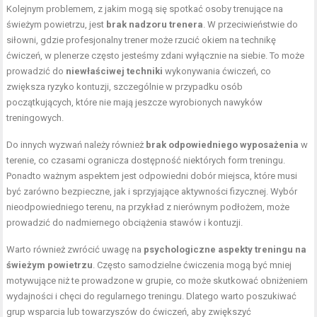
Kolejnym problemem, z jakim mogą się spotkać osoby trenujące na
świeżym powietrzu, jest
brak nadzoru trenera
. W przeciwieństwie do
siłowni, gdzie profesjonalny trener może rzucić okiem na technikę
ćwiczeń, w plenerze często jesteśmy zdani wyłącznie na siebie. To może
prowadzić do
niewłaściwej techniki
wykonywania ćwiczeń, co
zwiększa ryzyko kontuzji, szczególnie w przypadku osób
początkujących, które nie mają jeszcze wyrobionych nawyków
treningowych.
Do innych wyzwań należy również
brak odpowiedniego wyposażenia
w
terenie, co czasami ogranicza dostępność niektórych form treningu.
Ponadto ważnym aspektem jest odpowiedni dobór miejsca, które musi
być zarówno bezpieczne, jak i sprzyjające aktywności fizycznej. Wybór
nieodpowiedniego terenu, na przykład z nierównym podłożem, może
prowadzić do nadmiernego obciążenia stawów i kontuzji.
Warto również zwrócić uwagę na
psychologiczne aspekty treningu na
świeżym powietrzu
. Często samodzielne ćwiczenia mogą być mniej
motywujące niż te prowadzone w grupie, co może skutkować obniżeniem
wydajności i chęci do regularnego treningu. Dlatego warto poszukiwać
grup wsparcia lub towarzyszów do ćwiczeń, aby zwiększyć