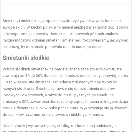
Śmietany i śmietanki są popularnie wykorzystywane w wielu kuchniach
europejskich. W kuchni polskiej to niemal niezbędny składnik zup, sosów
i różnego rodzaju deserów. Jednak na sklepowych półkach znaleźć
można mnóstwo odmian śmietan i śmietanek. Podpowiadamy, jak wybrać
najlepszą, by doskonale pasowała ona do naszego dania!
Śmietanki słodkie
Wśród słodkich śmietanek najbardziej znane są te stosunkowo tłuste –
zawierają od 30 do 36% tłuszczu. Im tłustsza śmietana, tym łatwiej ją ubić
– a to właśnie bita śmietana jest jednym z ulubionych dodatków do
różnych słodkości. Świetnie sprawdzi się do ozdobienia deserów
lodowych i owocowych, a także do ciast i pysznych galaretek. Ze
śmietany o 30% zawartości tłuszczu przyrządzać można różnego rodzaju
słodkie desery, takie jak włoska panna cotta. Wykorzystuje się ją również
do serników na zimno, śmietanowców i niektórych kremów.
Nieco rzadziej wykorzystuje się słodką, odtłuszczoną śmietankę o