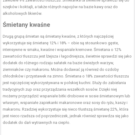
zaledwie 9% zawartości tłuszczu. Śmietanka ta świetnie sprawdzi się do
szejków i koktajli, a także różnych napojów na bazie kawy oraz do
alkoholowych likierów.
Śmietany kwaśne
Drugą grupą śmietan są śmietany kwaśne, z których najczęściej
wykorzystuje się śmietanę 12% i 18% – obie są stosunkowo gęste,
intensywne w smaku, kwaśne i wspaniale kremowe. Śmietana o 12%
zawartości tłuszczu jest lżejsza i łagodniejsza, świetnie sprawdzi się jako
dodatek do różnego rodzaju sałatek na bazie świeżych warzyw,
ziemniaków czy makaronu. Można dodawać ją również do ozdoby
chłodników i przystawek na zimno. Śmietana o 18% zawartości tłuszczu
jest najczęściej wykorzystywana w polskiej kuchni. Służy do zabielania
tradycyjnych zup oraz przyrządzania wszelkich sosów. Dzięki niej
możemy przyrządzić wspaniałe
bitki drobiowe w sosie
śmietanowym lub
własnym, wspaniałe zapiekanki makaronowe oraz sosy do ryżu, kaszy i
makaronu. Rzadziej wykorzystuje się nieco tłustszą śmietanę 22%, która
jest nieco rzadsza od poprzedniczek, jednak również sprawdza się jako
dodatek do dań wytrawnych na ciepło.