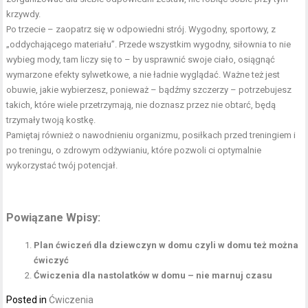
krzywdy.
Po trzecie – zaopatrz się w odpowiedni strój. Wygodny, sportowy, z
„oddychającego materiału”. Przede wszystkim wygodny, siłownia to nie
wybieg mody, tam liczy się to – by usprawnić swoje ciało, osiągnąć
wymarzone efekty sylwetkowe, a nie ładnie wyglądać. Ważne też jest
obuwie, jakie wybierzesz, ponieważ – bądźmy szczerzy – potrzebujesz
takich, które wiele przetrzymają, nie doznasz przez nie obtarć, będą
trzymały twoją kostkę.
Pamiętaj również o nawodnieniu organizmu, posiłkach przed treningiem i
po treningu, o zdrowym odżywianiu, które pozwoli ci optymalnie
wykorzystać twój potencjał.
Powiązane Wpisy:
Plan ćwiczeń dla dziewczyn w domu czyli w domu też można
ćwiczyć
Ćwiczenia dla nastolatków w domu – nie marnuj czasu
Posted in
Ćwiczenia