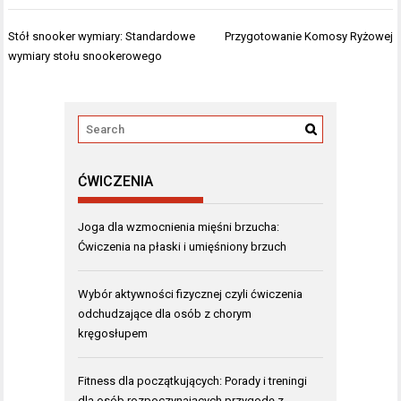
Nawigacja
Stół snooker wymiary: Standardowe
Przygotowanie Komosy Ryżowej
wpisu
wymiary stołu snookerowego
ĆWICZENIA
Joga dla wzmocnienia mięśni brzucha:
Ćwiczenia na płaski i umięśniony brzuch
Wybór aktywności fizycznej czyli ćwiczenia
odchudzające dla osób z chorym
kręgosłupem
Fitness dla początkujących: Porady i treningi
dla osób rozpoczynających przygodę z