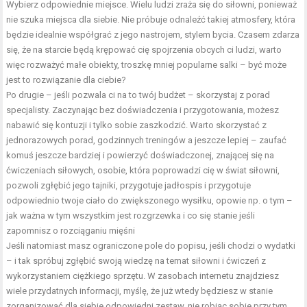
Wybierz odpowiednie miejsce. Wielu ludzi zraża się do siłowni, ponieważ
nie szuka miejsca dla siebie. Nie próbuje odnaleźć takiej atmosfery, która
będzie idealnie współgrać z jego nastrojem, stylem bycia. Czasem zdarza
się, że na starcie będą krępować cię spojrzenia obcych ci ludzi, warto
więc rozważyć małe obiekty, troszkę mniej popularne salki – być może
jest to rozwiązanie dla ciebie?
Po drugie – jeśli pozwala ci na to twój budżet – skorzystaj z porad
specjalisty. Zaczynając bez doświadczenia i przygotowania, możesz
nabawić się kontuzji i tylko sobie zaszkodzić. Warto skorzystać z
jednorazowych porad, godzinnych treningów a jeszcze lepiej – zaufać
komuś jeszcze bardziej i powierzyć doświadczonej, znającej się na
ćwiczeniach siłowych, osobie, która poprowadzi cię w świat siłowni,
pozwoli zgłębić jego tajniki, przygotuje jadłospis i przygotuje
odpowiednio twoje ciało do zwiększonego wysiłku, opowie np. o tym –
jak ważna w tym wszystkim jest rozgrzewka i co się stanie jeśli
zapomnisz o rozciąganiu mięśni
Jeśli natomiast masz ograniczone pole do popisu, jeśli chodzi o wydatki
– i tak spróbuj zgłębić swoją wiedzę na temat siłowni i ćwiczeń z
wykorzystaniem ciężkiego sprzętu. W zasobach internetu znajdziesz
wiele przydatnych informacji, myślę, że już wtedy będziesz w stanie
zorganizować dla siebie odpowiedni zestaw, nie robiąc sobie przy tym