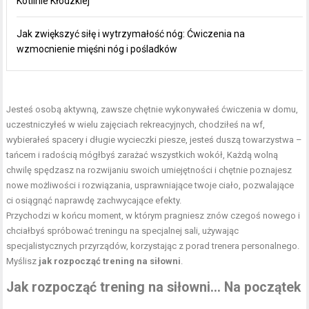
Kotlinie Kłodzkiej
Jak zwiększyć siłę i wytrzymałość nóg: Ćwiczenia na
wzmocnienie mięśni nóg i pośladków
Jesteś osobą aktywną, zawsze chętnie wykonywałeś ćwiczenia w domu,
uczestniczyłeś w wielu zajęciach rekreacyjnych, chodziłeś na wf,
wybierałeś spacery i długie wycieczki piesze, jesteś duszą towarzystwa –
tańcem i radością mógłbyś zarażać wszystkich wokół, Każdą wolną
chwilę spędzasz na rozwijaniu swoich umiejętności i chętnie poznajesz
nowe możliwości i rozwiązania, usprawniające twoje ciało, pozwalające
ci osiągnąć naprawdę zachwycające efekty.
Przychodzi w końcu moment, w którym pragniesz znów czegoś nowego i
chciałbyś spróbować treningu na specjalnej sali, używając
specjalistycznych przyrządów, korzystając z porad trenera personalnego.
Myślisz
jak rozpocząć trening na siłowni
.
J
ak rozpocząć trening na siłowni…
Na początek