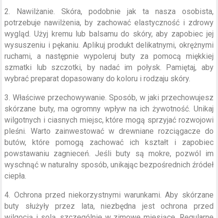
2. Nawilżanie. Skóra, podobnie jak ta nasza osobista,
potrzebuje nawilżenia, by zachować elastyczność i zdrowy
wygląd. Użyj kremu lub balsamu do skóry, aby zapobiec jej
wysuszeniu i pękaniu. Aplikuj produkt delikatnymi, okrężnymi
ruchami, a następnie wypoleruj buty za pomocą miękkiej
szmatki lub szczotki, by nadać im połysk. Pamiętaj, aby
wybrać preparat dopasowany do koloru i rodzaju skóry.
3. Właściwe przechowywanie. Sposób, w jaki przechowujesz
skórzane buty, ma ogromny wpływ na ich żywotność. Unikaj
wilgotnych i ciasnych miejsc, które mogą sprzyjać rozwojowi
pleśni. Warto zainwestować w drewniane rozciągacze do
butów, które pomogą zachować ich kształt i zapobiec
powstawaniu zagnieceń. Jeśli buty są mokre, pozwól im
wyschnąć w naturalny sposób, unikając bezpośrednich źródeł
ciepła.
4. Ochrona przed niekorzystnymi warunkami. Aby skórzane
buty służyły przez lata, niezbędna jest ochrona przed
wilgocią i solą, szczególnie w zimowe miesiące. Regularne