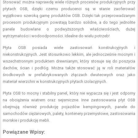
Stosować można naprawdę wiele różnych procesów produkcyjnych przy
płytach OSB, dzięki czemu producenci są w stanie zaoferować
wyjątkowo szeroką gamę produktów OSB. Dzięki tak przeprowadzanym
procesom produkcyjnym powstają bardzo solidne, a do tego jednolite
panele budowlane o podwyższonych właściwościach, dużej
wytrzymałości i wodoodporności. Idealne do wielu potrzeb!
Płyta OSB posiada wiele zastosowań konstrukcyjnych i
niekonstrukcyjnych. Jest stosunkowo lekkim, ale jednocześnie mocnym i
wszechstronnym produktem drewnianym, który stosuje się do poszycia
dachów, ścian i podłóg. Można także stosować ją w roli materiałów
środkowych w prefabrykowanych złączach dwuteowych oraz jako
materiał wierzchni w konstrukcyjnych płytach izolacyjnych.
Płyta OSB to mocny i stabilny panel, który nie wypacza się i jest odporny
na obciążenia wiatrem oraz sejsmiczne. Inne zastosowania płyt OSB
obejmują również produkcję pojazdów kempingowych, panele do
samochodów ciężarowych, palety, kontenery przemysłowe, zastosowania
morskie i produkcję mebli.
Powiązane Wpisy: