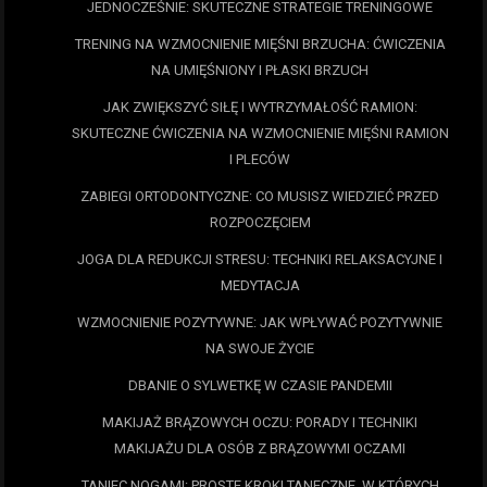
JEDNOCZEŚNIE: SKUTECZNE STRATEGIE TRENINGOWE
TRENING NA WZMOCNIENIE MIĘŚNI BRZUCHA: ĆWICZENIA
NA UMIĘŚNIONY I PŁASKI BRZUCH
JAK ZWIĘKSZYĆ SIŁĘ I WYTRZYMAŁOŚĆ RAMION:
SKUTECZNE ĆWICZENIA NA WZMOCNIENIE MIĘŚNI RAMION
I PLECÓW
ZABIEGI ORTODONTYCZNE: CO MUSISZ WIEDZIEĆ PRZED
ROZPOCZĘCIEM
JOGA DLA REDUKCJI STRESU: TECHNIKI RELAKSACYJNE I
MEDYTACJA
WZMOCNIENIE POZYTYWNE: JAK WPŁYWAĆ POZYTYWNIE
NA SWOJE ŻYCIE
DBANIE O SYLWETKĘ W CZASIE PANDEMII
MAKIJAŻ BRĄZOWYCH OCZU: PORADY I TECHNIKI
MAKIJAŻU DLA OSÓB Z BRĄZOWYMI OCZAMI
TANIEC NOGAMI: PROSTE KROKI TANECZNE, W KTÓRYCH