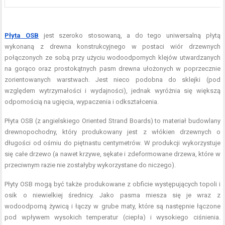
Płyta OSB
jest szeroko stosowaną, a do tego uniwersalną płytą
wykonaną z drewna konstrukcyjnego w postaci wiór drzewnych
połączonych ze sobą przy użyciu wodoodpornych klejów utwardzanych
na gorąco oraz prostokątnych pasm drewna ułożonych w poprzecznie
zorientowanych warstwach. Jest nieco podobna do sklejki (pod
względem wytrzymałości i wydajności), jednak wyróżnia się większą
odpornością na ugięcia, wypaczenia i odkształcenia.
Płyta OSB (z angielskiego Oriented Strand Boards) to materiał budowlany
drewnopochodny, który produkowany jest z włókien drzewnych o
długości od ośmiu do piętnastu centymetrów. W produkcji wykorzystuje
się całe drzewo (a nawet krzywe, sękate i zdeformowane drzewa, które w
przeciwnym razie nie zostałyby wykorzystane do niczego).
Płyty OSB mogą być także produkowane z obficie występujących topoli i
osik o niewielkiej średnicy. Jako pasma miesza się je wraz z
wodoodporną żywicą i łączy w grube maty, które są następnie łączone
pod wpływem wysokich temperatur (ciepła) i wysokiego ciśnienia.